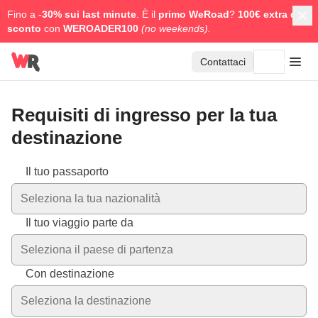
Fino a -
30% sui last minute
. È il
primo WeRoad
?
100€ extra di
sconto
con
WEROADER100
(no weekends).
Contattaci
Requisiti di ingresso per la tua
destinazione
I requisiti variano in base alla tua nazionalità e alla destinazio
Il tuo passaporto
Seleziona la tua nazionalità
Il tuo viaggio parte da
Seleziona il paese di partenza
Con destinazione
Seleziona la destinazione