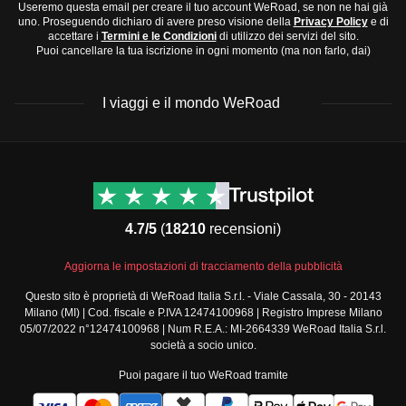
Useremo questa email per creare il tuo account WeRoad, se non ne hai già
uno. Proseguendo dichiaro di avere preso visione della
Privacy Policy
e di
accettare i
Termini e le Condizioni
di utilizzo dei servizi del sito.
Puoi cancellare la tua iscrizione in ogni momento (ma non farlo, dai)
I viaggi e il mondo WeRoad
Destinazioni
Info & link utili (si spera)
Viaggi di gruppo Nord
Contatti
America
FAQ
4.7/5
(
18210
recensioni)
Viaggi di gruppo Centro
Termini e condizioni
America
Condizioni generali
Aggiorna le impostazioni di tracciamento della pubblicità
Viaggi di gruppo Sud
Modulo informativo
America
Questo sito è proprietà di WeRoad Italia S.r.l. - Viale Cassala, 30 - 20143
standard
Milano (MI) | Cod. fiscale e P.IVA 12474100968 | Registro Imprese Milano
Viaggi di gruppo Africa
Policy annullamento
05/07/2022 n°12474100968 | Num R.E.A.: MI-2664339 WeRoad Italia S.r.l.
Viaggi di gruppo Medio
viaggio
società a socio unico.
Oriente
Cookie policy
Puoi pagare il tuo WeRoad tramite
Viaggi di gruppo Asia
Privacy policy
Viaggi di gruppo Europa