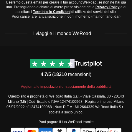
Useremo questa email per creare il tuo account WeRoad, se non ne hai già
uno. Proseguendo dichiaro di avere preso visione della
Privacy Policy
e di
accettare i
Termini e le Condizioni
di utilizzo dei servizi del sito.
Puoi cancellare la tua iscrizione in ogni momento (ma non farlo, dai)
I viaggi e il mondo WeRoad
Destinazioni
Info & link utili (si spera)
Viaggi di gruppo Nord
Contatti
America
FAQ
4.7/5
(
18210
recensioni)
Viaggi di gruppo Centro
Termini e condizioni
America
Condizioni generali
Aggiorna le impostazioni di tracciamento della pubblicità
Viaggi di gruppo Sud
Modulo informativo
America
Questo sito è proprietà di WeRoad Italia S.r.l. - Viale Cassala, 30 - 20143
standard
Milano (MI) | Cod. fiscale e P.IVA 12474100968 | Registro Imprese Milano
Viaggi di gruppo Africa
Policy annullamento
05/07/2022 n°12474100968 | Num R.E.A.: MI-2664339 WeRoad Italia S.r.l.
Viaggi di gruppo Medio
viaggio
società a socio unico.
Oriente
Cookie policy
Puoi pagare il tuo WeRoad tramite
Viaggi di gruppo Asia
Privacy policy
Viaggi di gruppo Europa