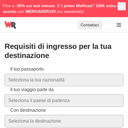
Fino a -
30% sui last minute
. È il
primo WeRoad
?
100€ extra di
sconto
con
WEROADER100
(no weekends).
Contattaci
Requisiti di ingresso per la tua
destinazione
I requisiti variano in base alla tua nazionalità e alla destinazio
Il tuo passaporto
Seleziona la tua nazionalità
Il tuo viaggio parte da
Seleziona il paese di partenza
Con destinazione
Seleziona la destinazione