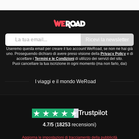
Ricevi la newsletter
Useremo questa email per creare il tuo account WeRoad, se non ne hai già
uno. Proseguendo dichiaro di avere preso visione della
Privacy Policy
e di
accettare i
Termini e le Condizioni
di utilizzo dei servizi del sito.
Puoi cancellare la tua iscrizione in ogni momento (ma non farlo, dai)
I viaggi e il mondo WeRoad
Destinazioni
Info & link utili (si spera)
Viaggi di gruppo Nord
Contatti
America
FAQ
4.7/5
(
18253
recensioni)
Viaggi di gruppo Centro
Termini e condizioni
America
Condizioni generali
Aggiorna le impostazioni di tracciamento della pubblicità