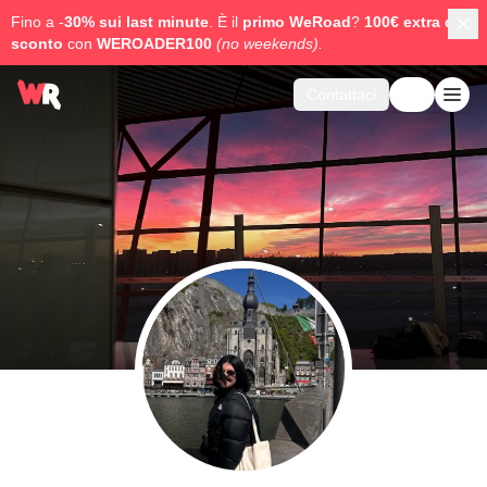
Fino a -
30% sui last minute
. È il
primo WeRoad
?
100€ extra di
sconto
con
WEROADER100
(no weekends).
Contattaci