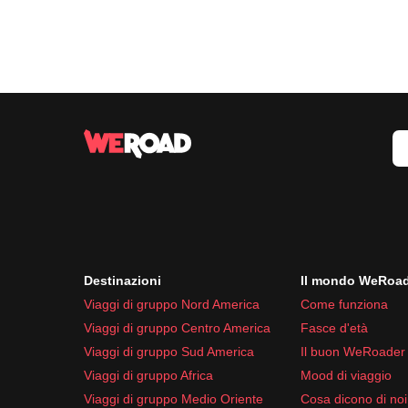
Destinazioni
Il mondo WeRoa
Viaggi di gruppo Nord America
Come funziona
Viaggi di gruppo Centro America
Fasce d'età
Viaggi di gruppo Sud America
Il buon WeRoader
Viaggi di gruppo Africa
Mood di viaggio
Viaggi di gruppo Medio Oriente
Cosa dicono di noi 