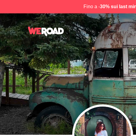
Fino a -
30% sui last mi