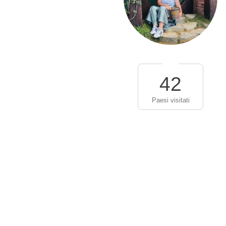
42
Paesi visitati