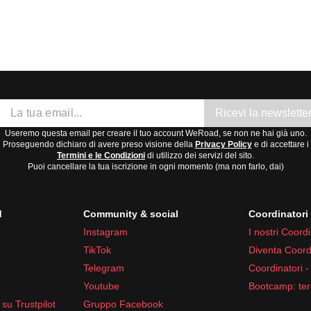
Ricevi la newslette
Useremo questa email per creare il tuo account WeRoad, se non ne hai già uno.
Proseguendo dichiaro di avere preso visione della
Privacy Policy
e di accettare i
Termini e le Condizioni
di utilizzo dei servizi del sito.
Puoi cancellare la tua iscrizione in ogni momento (ma non farlo, dai)
d
Community & social
Coordinator
Instagram
I nostri Coordi
TikTok
Diventa Coord
Telegram
Coordinatori -
Youtube
Bootcamp: ter
su Trustpilot
Gruppo Facebook