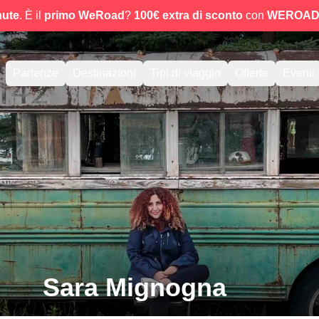
nute
. È il
primo WeRoad
?
100€ extra di sconto
con
WEROAD
Partenze
Destinazioni
Tipi di viaggio
Offerte
Eventi
Sara Mignogna