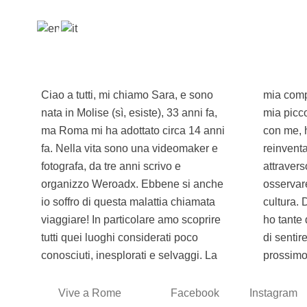
Ciao a tutti, mi chiamo Sara, e sono
mia compagna fedele di viaggio è la
nata in Molise (sì, esiste), 33 anni fa,
mia piccola reflex, la porto SEMPRE
ma Roma mi ha adottato circa 14 anni
con me, ho questa strana idea di poter
fa. Nella vita sono una videomaker e
reinventare e mostrare il mondo
fotografa, da tre anni scrivo e
attraverso i miei occhi. Mi piace
organizzo Weroadx. Ebbene si anche
osservare le persone, capirne la
io soffro di questa malattia chiamata
cultura. Di storie strane e divertenti ne
viaggiare! In particolare amo scoprire
ho tante da raccontare e non vedo lora
tutti quei luoghi considerati poco
di sentire anche le vostre nel nostro
conosciuti, inesplorati e selvaggi. La
prossimo
Vive a Rome
Facebook
Instagram