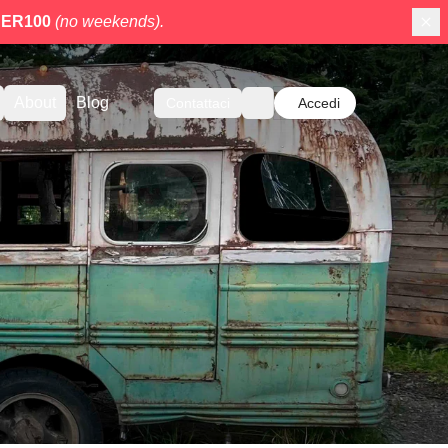
ER100
(no weekends).
About
Blog
Contattaci
Accedi