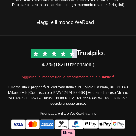
Puoi cancellare la tua iscrizione in ogni momento (ma non farlo, dai)
I viaggi e il mondo WeRoad
Destinazioni
Info & link utili (si spera)
Viaggi di gruppo Nord
Contatti
America
FAQ
4.7/5
(
18210
recensioni)
Viaggi di gruppo Centro
Termini e condizioni
America
Condizioni generali
Aggiorna le impostazioni di tracciamento della pubblicità
Viaggi di gruppo Sud
Modulo informativo
America
Questo sito è proprietà di WeRoad Italia S.r.l. - Viale Cassala, 30 - 20143
standard
Milano (MI) | Cod. fiscale e P.IVA 12474100968 | Registro Imprese Milano
Viaggi di gruppo Africa
Policy annullamento
05/07/2022 n°12474100968 | Num R.E.A.: MI-2664339 WeRoad Italia S.r.l.
Viaggi di gruppo Medio
viaggio
società a socio unico.
Oriente
Cookie policy
Puoi pagare il tuo WeRoad tramite
Viaggi di gruppo Asia
Privacy policy
Viaggi di gruppo Europa
Security
Viaggi di gruppo Nord
Governance