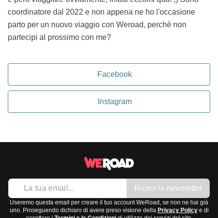
coordinatore dal 2022 e non appena ne ho l'occasione
parto per un nuovo viaggio con Weroad, perchè non
partecipi al prossimo con me?
Facebook
Instagram
Ricevi la newsletter
Useremo questa email per creare il tuo account WeRoad, se non ne hai già
uno. Proseguendo dichiaro di avere preso visione della
Privacy Policy
e di
accettare i
Termini e le Condizioni
di utilizzo dei servizi del sito.