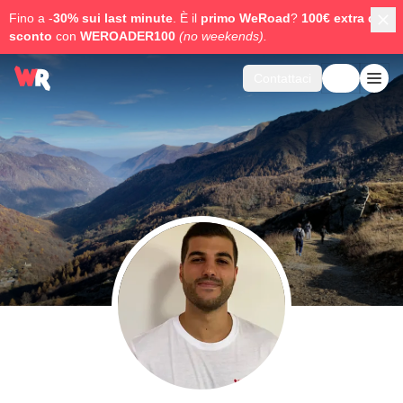
Fino a -
30% sui last minute
. È il
primo WeRoad
?
100€ extra di
sconto
con
WEROADER100
(no weekends).
Contattaci