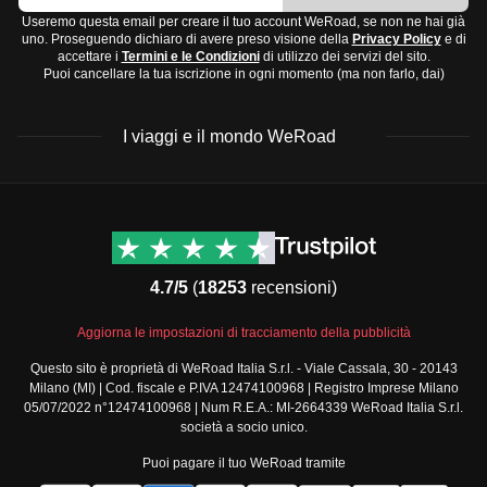
Useremo questa email per creare il tuo account WeRoad, se non ne hai già
uno. Proseguendo dichiaro di avere preso visione della
Privacy Policy
e di
accettare i
Termini e le Condizioni
di utilizzo dei servizi del sito.
Puoi cancellare la tua iscrizione in ogni momento (ma non farlo, dai)
I viaggi e il mondo WeRoad
Destinazioni
Info & link utili (si spera)
Viaggi di gruppo Nord
Contatti
America
FAQ
4.7/5
(
18253
recensioni)
Viaggi di gruppo Centro
Termini e condizioni
America
Condizioni generali
Aggiorna le impostazioni di tracciamento della pubblicità
Viaggi di gruppo Sud
Modulo informativo
America
Questo sito è proprietà di WeRoad Italia S.r.l. - Viale Cassala, 30 - 20143
standard
Milano (MI) | Cod. fiscale e P.IVA 12474100968 | Registro Imprese Milano
Viaggi di gruppo Africa
Policy annullamento
05/07/2022 n°12474100968 | Num R.E.A.: MI-2664339 WeRoad Italia S.r.l.
Viaggi di gruppo Medio
viaggio
società a socio unico.
Oriente
Cookie policy
Puoi pagare il tuo WeRoad tramite
Viaggi di gruppo Asia
Privacy policy