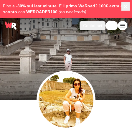
Fino a -
30% sui last minute
. È il
primo WeRoad
?
100€ extra di
sconto
con
WEROADER100
(no weekends).
Contattaci