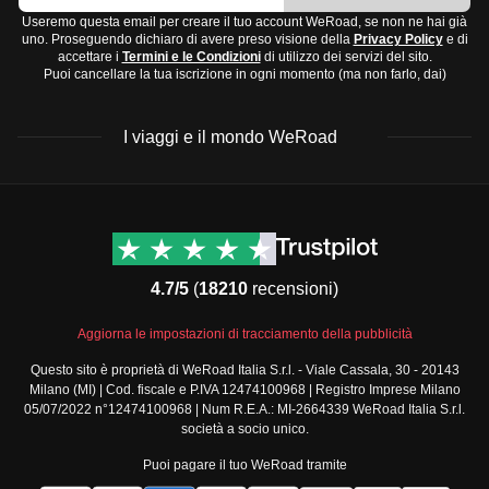
Useremo questa email per creare il tuo account WeRoad, se non ne hai già
uno. Proseguendo dichiaro di avere preso visione della
Privacy Policy
e di
accettare i
Termini e le Condizioni
di utilizzo dei servizi del sito.
Puoi cancellare la tua iscrizione in ogni momento (ma non farlo, dai)
I viaggi e il mondo WeRoad
Destinazioni
Info & link utili (si spera)
Viaggi di gruppo Nord
Contatti
America
FAQ
4.7/5
(
18210
recensioni)
Viaggi di gruppo Centro
Termini e condizioni
America
Condizioni generali
Aggiorna le impostazioni di tracciamento della pubblicità
Viaggi di gruppo Sud
Modulo informativo
America
Questo sito è proprietà di WeRoad Italia S.r.l. - Viale Cassala, 30 - 20143
standard
Milano (MI) | Cod. fiscale e P.IVA 12474100968 | Registro Imprese Milano
Viaggi di gruppo Africa
Policy annullamento
05/07/2022 n°12474100968 | Num R.E.A.: MI-2664339 WeRoad Italia S.r.l.
Viaggi di gruppo Medio
viaggio
società a socio unico.
Oriente
Cookie policy
Puoi pagare il tuo WeRoad tramite
Viaggi di gruppo Asia
Privacy policy