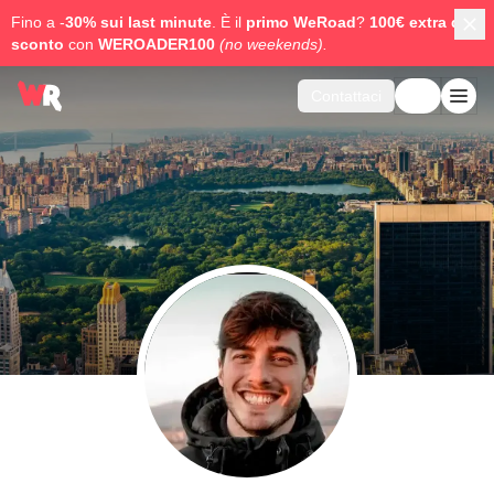
Fino a -
30% sui last minute
. È il
primo WeRoad
?
100€ extra di
sconto
con
WEROADER100
(no weekends).
Contattaci