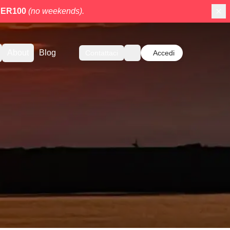
ER100
(no weekends).
About
Blog
Contattaci
Accedi