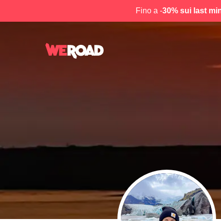
Fino a -
30% sui last mi