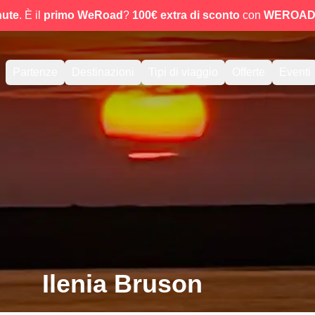
nute
. È il
primo WeRoad
?
100€ extra di sconto
con
WEROAD
Partenze
Destinazioni
Tipi di viaggio
Offerte
Eventi
Ilenia Bruson