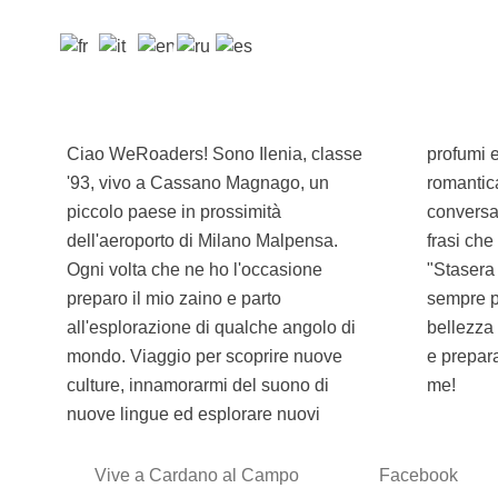
Ciao WeRoaders! Sono Ilenia, classe
profumi e sapori. Sono un'inguaribile
'93, vivo a Cassano Magnago, un
romantica che vive di piccole cose e di
piccolo paese in prossimità
conversazioni profonde. Una delle
dell'aeroporto di Milano Malpensa.
frasi che pronuncio più spesso è
Ogni volta che ne ho l'occasione
"Stasera pizza al tramonto?" e finisco
preparo il mio zaino e parto
sempre per commuovermi davanti alla
all'esplorazione di qualche angolo di
bellezza della natura. Prepara lo zaino
mondo. Viaggio per scoprire nuove
e preparati ad emozionarti insieme a
culture, innamorarmi del suono di
me!
nuove lingue ed esplorare nuovi
Vive a Cardano al Campo
Facebook