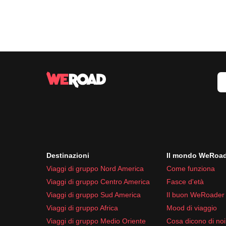
Destinazioni
Il mondo WeRoa
Viaggi di gruppo Nord America
Come funziona
Viaggi di gruppo Centro America
Fasce d'età
Viaggi di gruppo Sud America
Il buon WeRoader
Viaggi di gruppo Africa
Mood di viaggio
Viaggi di gruppo Medio Oriente
Cosa dicono di noi 