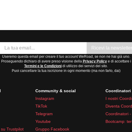
Ricevi la newslette
Useremo questa email per creare il tuo account WeRoad, se non ne hai già uno.
Proseguendo dichiaro di avere preso visione della
Privacy Policy
e di accettare i
Termini e le Condizioni
di utilizzo dei servizi del sito.
Puoi cancellare la tua iscrizione in ogni momento (ma non farlo, dai)
d
Community & social
Coordinator
Instagram
I nostri Coordi
TikTok
Diventa Coord
Telegram
Coordinatori -
Youtube
Bootcamp: ter
su Trustpilot
Gruppo Facebook