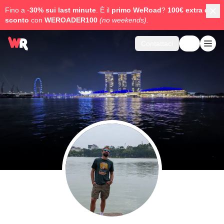
Fino a -
30% sui last minute
. È il
primo WeRoad
?
100€ extra di
sconto
con
WEROADER100
(no weekends).
Contattaci