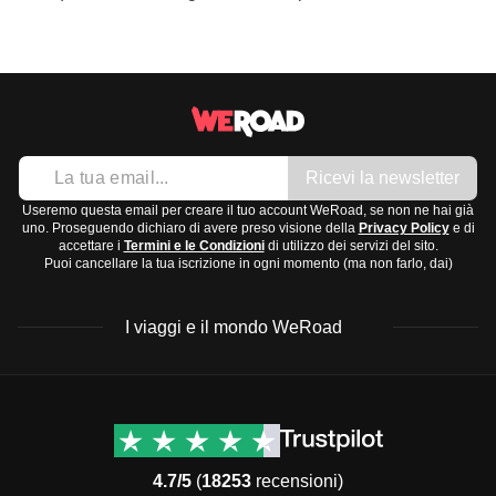
Ricevi la newsletter
Useremo questa email per creare il tuo account WeRoad, se non ne hai già
uno. Proseguendo dichiaro di avere preso visione della
Privacy Policy
e di
accettare i
Termini e le Condizioni
di utilizzo dei servizi del sito.
Puoi cancellare la tua iscrizione in ogni momento (ma non farlo, dai)
I viaggi e il mondo WeRoad
Destinazioni
Info & link utili (si spera)
Viaggi di gruppo Nord
Contatti
America
FAQ
4.7/5
(
18253
recensioni)
Viaggi di gruppo Centro
Termini e condizioni