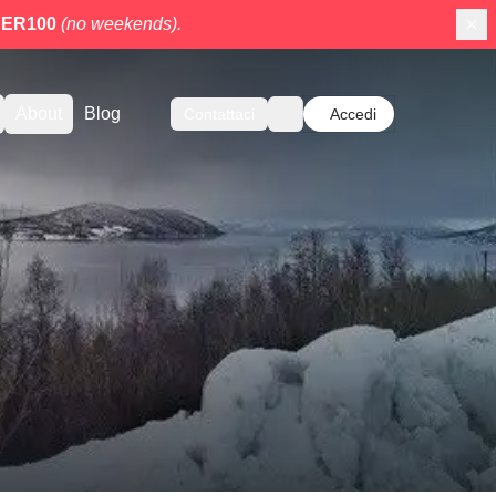
ER100
(no weekends).
About
Blog
Contattaci
Accedi