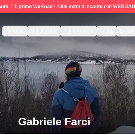
nute
. È il
primo WeRoad
?
100€ extra di sconto
con
WEROAD
Partenze
Destinazioni
Tipi di viaggio
Offerte
Eventi
Gabriele Farci