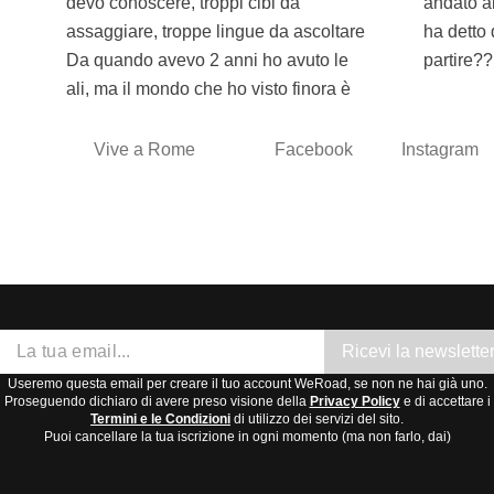
devo conoscere, troppi cibi da
andato al Polo Nord a conoscerlo!! Mi
assaggiare, troppe lingue da ascoltare
ha detto di non fermarmi mai... Pronti a
Da quando avevo 2 anni ho avuto le
partire??
ali, ma il mondo che ho visto finora è
Vive a Rome
Facebook
Instagram
Ricevi la newslette
Useremo questa email per creare il tuo account WeRoad, se non ne hai già uno.
Proseguendo dichiaro di avere preso visione della
Privacy Policy
e di accettare i
Termini e le Condizioni
di utilizzo dei servizi del sito.
Puoi cancellare la tua iscrizione in ogni momento (ma non farlo, dai)