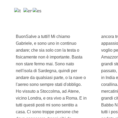
BuonSalve a tutti!! Mi chiamo
ancora troppo poco. Da sempre sono
Gabriele, e sono uno in continuo
appassionato di archeologia e natura:
andare; che sia solo con la testa o
voglio percorrere il Rio delle
fisicamente non è importante. Basta
Amazzoni in canoa e voglio vedere le
non stare fermo mai. Sono nato
grandi strutture megalitiche del
nell'isola di Sardegna, quindi per
passato, inginocchiarmi in un Tempio
andare da qualsiasi parte, o la nave o
in India e nuotare nella barriera
l'aereo sono sempre stati d'obbligo.
corallina. Ma amo anche andare per
Ho vissuto a Stoccolma, ad Atene,
mercatini e vivere la Night Life delle
vicino Londra, e ora vivo a Roma. E in
grandi città. Da bambino invidiavo
tutti questi posti mi sono sentito a
Babbo Natale, che poteva andare in
casa. Ci sono troppe persone che
tutti i posti del mondo. Allora sono