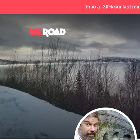
Fino a -
30% sui last mi