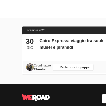
Dicembre 2026
30
Cairo Express: viaggio tra souk,
musei e piramidi
DIC
Coordinatore
Parla con il gruppo
Claudio