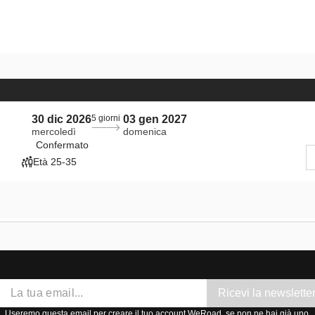
30 dic 2026
5 giorni
03 gen 2027
mercoledì
domenica
Confermato
Età 25-35
Ricevi la newslette
Useremo questa email per creare il tuo account WeRoad, se non ne hai già uno.