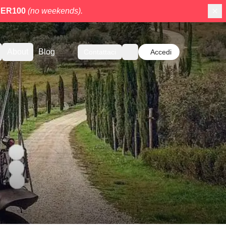
ER100
(no weekends).
About
Blog
Contattaci
Accedi