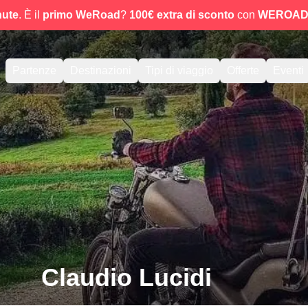
nute
. È il
primo WeRoad
?
100€ extra di sconto
con
WEROAD
Partenze
Destinazioni
Tipi di viaggio
Offerte
Eventi
Claudio Lucidi