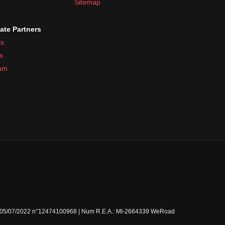
Sitemap
iate Partners
s
s
ram
Milano 05/07/2022 n°12474100968 | Num R.E.A.: MI-2664339 WeRoad