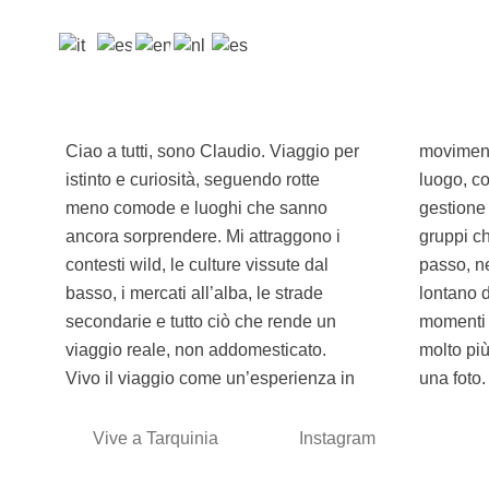
Ciao a tutti, sono Claudio. Viaggio per
movimento: adattamento, ascolto del
istinto e curiosità, seguendo rotte
luogo, connessione con le persone e
meno comode e luoghi che sanno
gestione dell’imprevisto. Credo nei
ancora sorprendere. Mi attraggono i
gruppi che si costruiscono passo dopo
contesti wild, le culture vissute dal
passo, nelle storie che nascono
basso, i mercati all’alba, le strade
lontano dai percorsi standard e in quei
secondarie e tutto ciò che rende un
momenti intensi che restano impressi
viaggio reale, non addomesticato.
molto più nell'anima piuttosto che in
Vivo il viaggio come un’esperienza in
una foto.
Vive a Tarquinia
Instagram