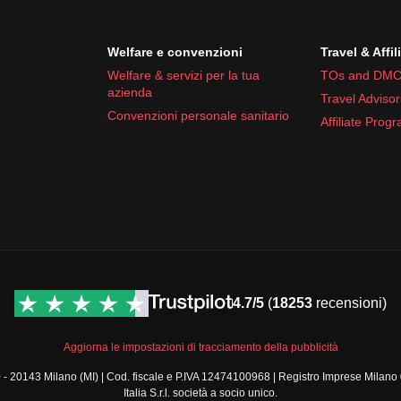
Welfare e convenzioni
Travel & Affil
Welfare & servizi per la tua
TOs and DMC
azienda
Travel Advisor
Convenzioni personale sanitario
Affiliate Prog
4.7/5
(
18253
recensioni)
Aggiorna le impostazioni di tracciamento della pubblicità
a, 30 - 20143 Milano (MI) | Cod. fiscale e P.IVA 12474100968 | Registro Imprese 
Italia S.r.l. società a socio unico.