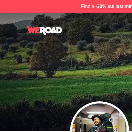
Fino a -
30% sui last mi