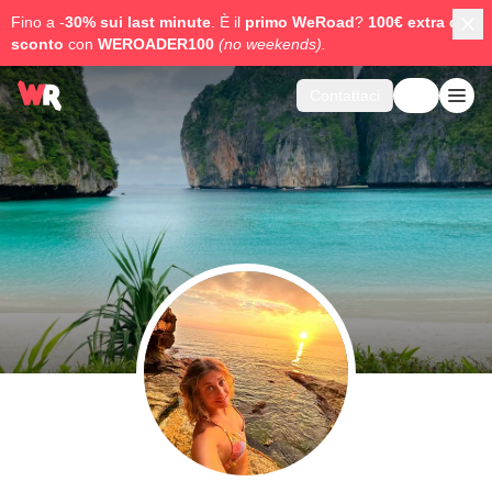
Fino a -
30% sui last minute
. È il
primo WeRoad
?
100€ extra di
sconto
con
WEROADER100
(no weekends).
Contattaci