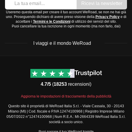
Ricevi la newsletter
Useremo questa email per creare il tuo account WeRoad, se non ne hai già
uno. Proseguendo dichiaro di avere preso visione della
Privacy Policy
e di
accettare i
Termini e le Condizioni
di utilizzo dei servizi del sito.
Puoi cancellare la tua iscrizione in ogni momento (ma non farlo, dai)
I viaggi e il mondo WeRoad
Destinazioni
Info & link utili (si spera)
Viaggi di gruppo Nord
Contatti
America
FAQ
4.7/5
(
18253
recensioni)
Viaggi di gruppo Centro
Termini e condizioni
America
Condizioni generali
Aggiorna le impostazioni di tracciamento della pubblicità
Viaggi di gruppo Sud
Modulo informativo
America
Questo sito è proprietà di WeRoad Italia S.r.l. - Viale Cassala, 30 - 20143
standard
Milano (MI) | Cod. fiscale e P.IVA 12474100968 | Registro Imprese Milano
Viaggi di gruppo Africa
Policy annullamento
05/07/2022 n°12474100968 | Num R.E.A.: MI-2664339 WeRoad Italia S.r.l.
Viaggi di gruppo Medio
viaggio
società a socio unico.
Oriente
Cookie policy
Puoi pagare il tuo WeRoad tramite