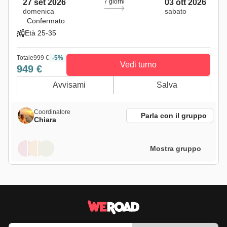
27 set 2026
7 giorni
03 ott 2026
domenica
sabato
Confermato
Età 25-35
Totale
999 €
-5%
Vedi turno
949 €
Avvisami
Salva
Coordinatore
Parla con il gruppo
Chiara
Mostra gruppo