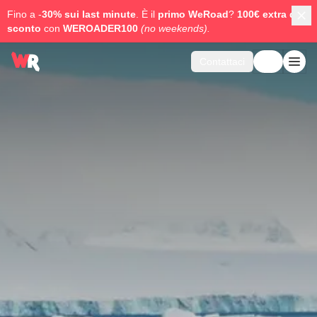
Fino a -
30% sui last minute
. È il
primo WeRoad
?
100€ extra di
sconto
con
WEROADER100
(no weekends).
Contattaci