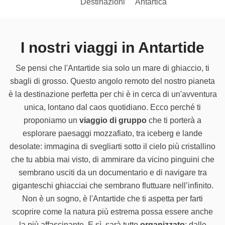
Destinazioni
Antartica
I nostri viaggi in Antartide
Se pensi che l'Antartide sia solo un mare di ghiaccio, ti
sbagli di grosso. Questo angolo remoto del nostro pianeta
è la destinazione perfetta per chi è in cerca di un'avventura
unica, lontano dal caos quotidiano. Ecco perché ti
proponiamo un
viaggio di gruppo
che ti porterà a
esplorare paesaggi mozzafiato, tra iceberg e lande
desolate: immagina di svegliarti sotto il cielo più cristallino
che tu abbia mai visto, di ammirare da vicino pinguini che
sembrano usciti da un documentario e di navigare tra
giganteschi ghiacciai che sembrano fluttuare nell’infinito.
Non è un sogno, è l'Antartide che ti aspetta per farti
scoprire come la natura più estrema possa essere anche
la più affascinante. E sì, sarà tutto
organizzato
: dalle