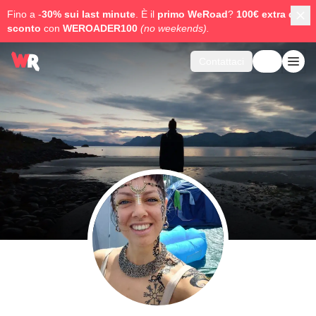
Fino a -
30% sui last minute
. È il
primo WeRoad
?
100€ extra di
sconto
con
WEROADER100
(no weekends).
Contattaci