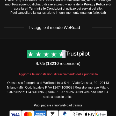
Useremo questa email per creare il tuo account WeRoad, se non ne hai già
uno. Proseguendo dichiaro di avere preso visione della
Privacy Policy
e di
accettare i
Termini e le Condizioni
di utilizzo dei servizi del sito.
Puoi cancellare la tua iscrizione in ogni momento (ma non farlo, dai)
I viaggi e il mondo WeRoad
Destinazioni
Info & link utili (si spera)
Viaggi di gruppo Nord
Contatti
America
FAQ
4.7/5
(
18210
recensioni)
Viaggi di gruppo Centro
Termini e condizioni
America
Condizioni generali
Aggiorna le impostazioni di tracciamento della pubblicità
Viaggi di gruppo Sud
Modulo informativo
America
Questo sito è proprietà di WeRoad Italia S.r.l. - Viale Cassala, 30 - 20143
standard
Milano (MI) | Cod. fiscale e P.IVA 12474100968 | Registro Imprese Milano
Viaggi di gruppo Africa
Policy annullamento
05/07/2022 n°12474100968 | Num R.E.A.: MI-2664339 WeRoad Italia S.r.l.
Viaggi di gruppo Medio
viaggio
società a socio unico.
Oriente
Cookie policy
Puoi pagare il tuo WeRoad tramite
Viaggi di gruppo Asia
Privacy policy
Viaggi di gruppo Europa