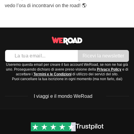
vedo l’ora di incontrarvi on the road! 🌎
Ricevi la newsletter
Useremo questa email per creare il tuo account WeRoad, se non ne hai già
uno. Proseguendo dichiaro di avere preso visione della
Privacy Policy
e di
accettare i
Termini e le Condizioni
di utilizzo dei servizi del sito.
Puoi cancellare la tua iscrizione in ogni momento (ma non farlo, dai)
I viaggi e il mondo WeRoad
Destinazioni
Info & link utili (si spera)
Viaggi di gruppo Nord
Contatti
America
FAQ