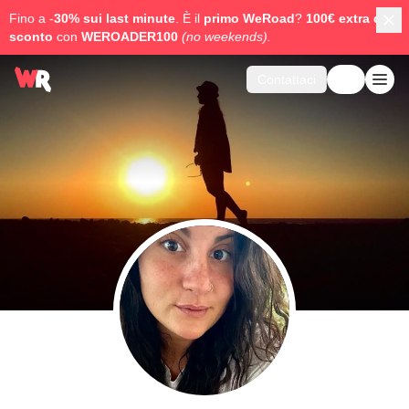
Fino a -
30% sui last minute
. È il
primo WeRoad
?
100€ extra di
sconto
con
WEROADER100
(no weekends).
Contattaci