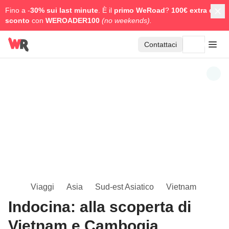
Fino a -
30% sui last minute
. È il
primo WeRoad
?
100€ extra di
sconto
con
WEROADER100
(no weekends).
Contattaci
Viaggi
Asia
Sud-est Asiatico
Vietnam
Indocina: alla scoperta di
Vietnam e Cambogia