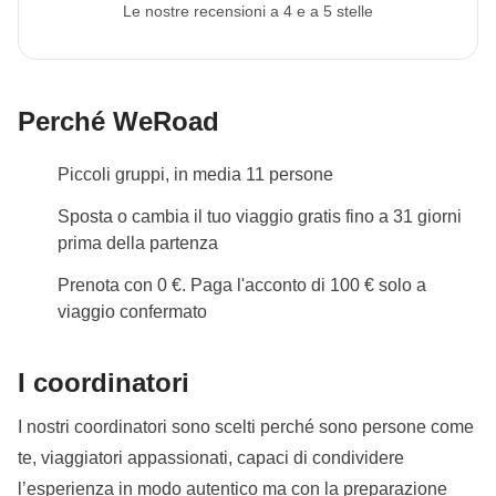
servizi del viaggio.
Se non viene fornita, non
Le nostre recensioni a 4 e a 5 stelle
possiamo prevedere la tua partecipazione al
viaggio.
L'immagine può essere caricata nell'area
riservata a seguito della prenotazione. Se il turno che
Perché WeRoad
ti interessa è disponibile e prenoti a meno di 30
giorni, dovrai caricare il passaporto entro 24 ore dal
Piccoli gruppi, in media 11 persone
momento dell'acquisto.
Sposta o cambia il tuo viaggio gratis fino a 31 giorni
Info sulle camere private
prima della partenza
Vedi i dettagli
Prenota con 0 €. Paga l'acconto di 100 € solo a
viaggio confermato
I coordinatori
I nostri coordinatori sono scelti perché sono persone come
te, viaggiatori appassionati, capaci di condividere
l’esperienza in modo autentico ma con la preparazione