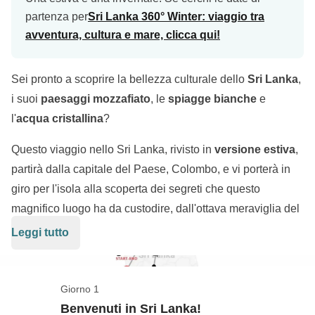
partenza per
Sri Lanka 360° Winter: viaggio tra
avventura, cultura e mare, clicca qui!
Sei pronto a scoprire la bellezza culturale dello
Sri Lanka
,
i suoi
paesaggi mozzafiato
, le
spiagge bianche
e
l'
acqua cristallina
?
Questo viaggio nello Sri Lanka, rivisto in
versione estiva
,
partirà dalla capitale del Paese, Colombo, e vi porterà in
giro per l'isola alla scoperta dei segreti che questo
magnifico luogo ha da custodire, dall'ottava meraviglia del
mondo alle meravigliose spiagge. Viaggeremo attraverso
Leggi tutto
Galle
,
Ella
, lo
Udawalawe
National Park
,
Nuwara Eliya
per poi visitare i bellissimi siti archeologici di
Polonnaruwa
,
Dambulla
e
Sigiriya
per poi finire a
Giorno 1
crogiolarsi al sole nei dintorni di
Trincomalee
. Un tour
Benvenuti in Sri Lanka!