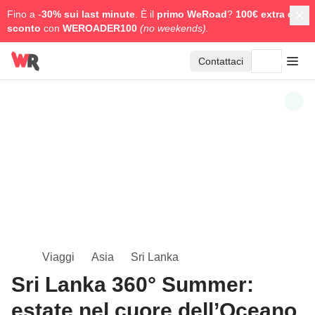
Fino a -
30% sui last minute
. È il
primo WeRoad
?
100€ extra di
sconto
con
WEROADER100
(no weekends).
Contattaci
Viaggi
Asia
Sri Lanka
Sri Lanka 360° Summer:
estate nel cuore dell’Oceano