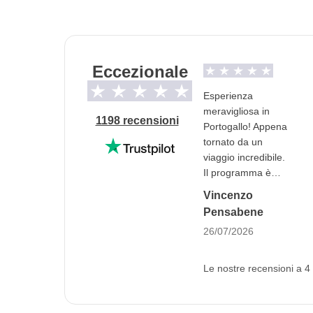
Trasporti
Treno e mezzi pubblici locali.
Eccezionale
Info sulle camere private
Vedi i dettagli
Esperienza
meravigliosa in
1198 recensioni
Portogallo! Appena
tornato da un
viaggio incredibile.
Il programma è
stato seguito alla
Vincenzo
lettera: ogni tappa,
Pensabene
visita guidata e
26/07/2026
attività prevista è
stata fatta senza
corse e con i tempi
Le nostre recensioni a 4 
giusti. Si vede che
c'è stato un grande
lavoro dietro. Voglio