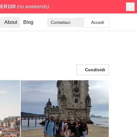
ER100
(no weekends).
About
Blog
Contattaci
Accedi
Condividi