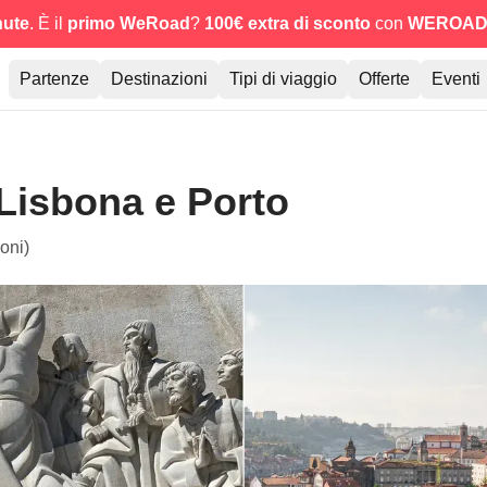
nute
. È il
primo WeRoad
?
100€ extra di sconto
con
WEROAD
Partenze
Destinazioni
Tipi di viaggio
Offerte
Eventi
Lisbona e Porto
oni)