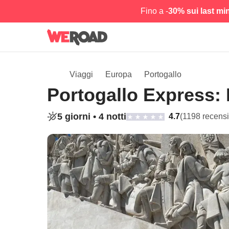
Fino a -
30% sui last mi
Viaggi
Europa
Portogallo
Portogallo Express: 
5 giorni •
4 notti
4.7
(1198 recensi