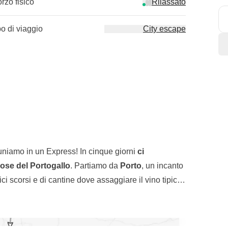
orzo fisico
Rilassato
po di viaggio
City escape
uniamo in un Express! In cinque giorni
ci
mose del Portogallo
. Partiamo da
Porto
, un incanto
ici scorsi e di cantine dove assaggiare il vino tipico
, dove il paesaggio viene scaldato dalla luce del
n ci facciamo mancare nulla: dalle
degustazioni
am 28
, uno dei più antichi e famosi di Lisbona. Come