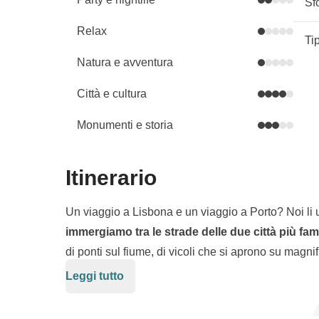
Sf
Relax
Ti
Natura e avventura
Città e cultura
Monumenti e storia
Itinerario
Un viaggio a Lisbona e un viaggio a Porto? Noi li 
immergiamo tra le strade delle due città più fa
di ponti sul fiume, di vicoli che si aprono su magnif
del posto; poi ci spostiamo a
Lisbona
, la capitale
Leggi tutto
In questo
viaggio Express da Porto a Lisbona
no
sole in un modo unico al mondo.
di vino
nelle cantine di Porto, fino a un giro sul
tr