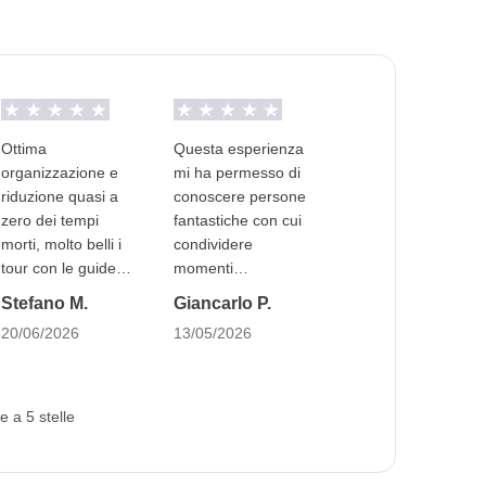
Ottima
Questa esperienza
organizzazione e
mi ha permesso di
riduzione quasi a
conoscere persone
zero dei tempi
fantastiche con cui
morti, molto belli i
condividere
tour con le guide
momenti
(scelte in maniera
indimenticabili. Un
Stefano M.
Giancarlo P.
veramente molto
esperienza davvero
20/06/2026
13/05/2026
accurata) e le
travolgente!
degustazioni
e a 5 stelle