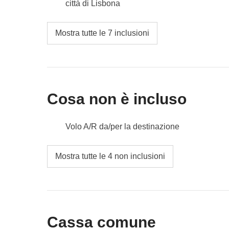
città di Lisbona
Cassa comune:
eventuali ingressi e trasporti
lungo le spiagge e fino all’Oceano Atlantico, alla 
Non incluso:
pasti e bevande
Mostra tutte le 7 inclusioni
Incluso:
pernottamento con colazione, bus da Port
Cassa comune:
Lisbon Boat tour Party: 2 drink a pe
privato e impianto audio completo, eventuali ingressi 
Non incluso:
pasti e bevande
Cosa non è incluso
Volo A/R da/per la destinazione
pasti e bevande dove non indicato
Mostra tutte le 4 non inclusioni
tutti gli extra che vorrai acquistare e riuscirai 
Tutto ciò che non è menzionato nella sezione
Cassa comune