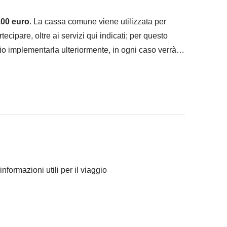
00 euro
. La cassa comune viene utilizzata per
artecipare, oltre ai servizi qui indicati; per questo
io implementarla ulteriormente, in ogni caso verrà
ranno concordato di fare e la relativa quota parte del
Comune sono svolte da fornitori locali terzi e
informazioni utili per il viaggio
rviene nella gestione né assume responsabilità
 tutti i turni.