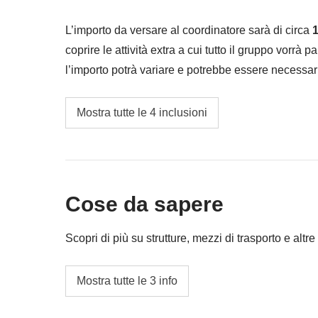
L’importo da versare al coordinatore sarà di circa
1
coprire le attività extra a cui tutto il gruppo vorrà p
l’importo potrà variare e potrebbe essere necessar
restituita la differenza non utilizzata.
I trasporti locali e benzina
Mostra tutte le 4 inclusioni
Lisbon Boat tour Party
Cassa comune del coordinatore
Cose da sapere
Le attività ed extra che tutti i partecipanti av
coordinatore. Le attività pagate con la Cassa 
Scopri di più su strutture, mezzi di trasporto e altre 
valgono le loro condizioni; WeRoad non inte
Alloggi
Mostra tutte le 3 info
Appartamenti e hotel tipici.
L'opzione no-sharing room non è disponibile per