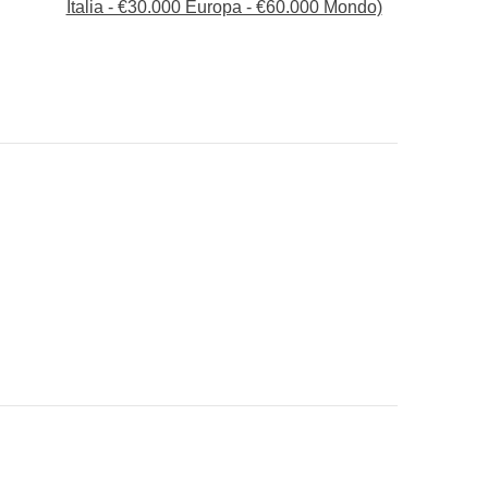
Italia - €30.000 Europa - €60.000 Mondo)
scoperta dei tramonti più belli.
o a Lisbona
rsona + servizio bar e cibo disponibili a bordo, DJ
e altri trasporti
ad infilare nello zaino :)
 "Cosa è incluso"