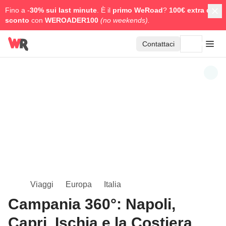
Fino a -
30% sui last minute
. È il
primo WeRoad
?
100€ extra di
sconto
con
WEROADER100
(no weekends).
Contattaci
Viaggi
Europa
Italia
Campania 360°: Napoli,
Capri, Ischia e la Costiera