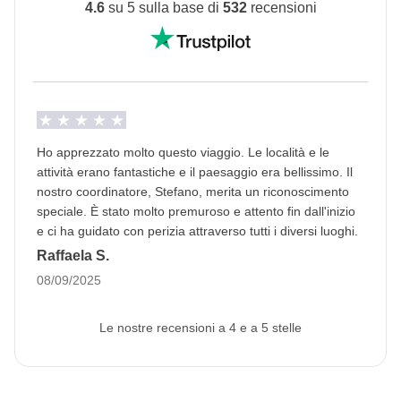
4.6
su 5 sulla base di
532
recensioni
Vedi i dettagli
Ho apprezzato molto questo viaggio. Le località e le
attività erano fantastiche e il paesaggio era bellissimo. Il
nostro coordinatore, Stefano, merita un riconoscimento
speciale. È stato molto premuroso e attento fin dall'inizio
e ci ha guidato con perizia attraverso tutti i diversi luoghi.
Raffaela S.
08/09/2025
Le nostre recensioni a 4 e a 5 stelle