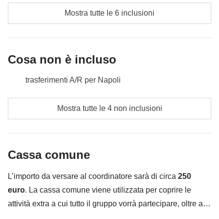
mondo! Oggi abbiamo goduto appieno della della
Cassa comune:
benzina e ingressi a Ercolano e al Vesuvio
Mostra tutte le 6 inclusioni
Incluso:
pernottamento con colazione
bellezza della costiera, siamo stanchi, ma col cuore
Non incluso:
ulteriori pasti e bevande
Cassa comune:
ingressi ed escursioni
pieno di stupore e bellezza.
Non incluso:
pasti e bevande
Cosa non è incluso
Incluso:
pernottamento con colazione, noleggio auto
Cassa comune:
benzina ed eventuali attività
trasferimenti A/R per Napoli
Non incluso:
pasti e bevande
pasti e bevande dove non indicato
Mostra tutte le 4 non inclusioni
tutti gli extra che vorrai acquistare e riuscirai ad
infilare nello zaino :)
Cassa comune
Tutto ciò che non è menzionato nella sezione "Cosa
è incluso"
L’importo da versare al coordinatore sarà di circa
250
euro
. La cassa comune viene utilizzata per coprire le
attività extra a cui tutto il gruppo vorrà partecipare, oltre ai
servizi qui indicati; per questo l’importo potrà variare e