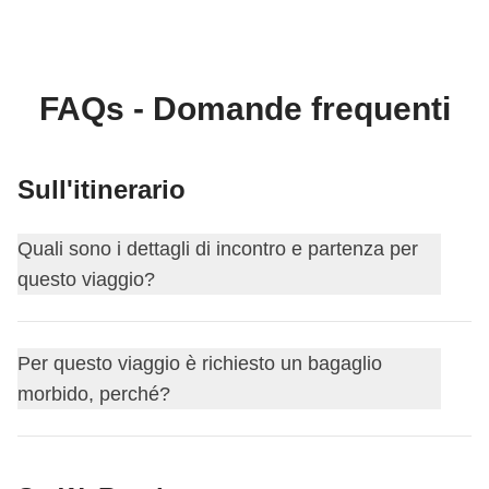
FAQs - Domande frequenti
Sull'itinerario
Quali sono i dettagli di incontro e partenza per
questo viaggio?
Questo viaggio inizia a
Napoli
. Il primo giorno ci
Per questo viaggio è richiesto un bagaglio
incontriamo alle
18:00
.
morbido, perché?
Il coordinatore ti aggiungerà al gruppo Whatsapp del tuo
viaggio circa 15 giorni prima della partenza, così da
Per questo itinerario è richiesto un bagaglio morbido, per
iniziare a conoscere i tuoi compagni di viaggio, darti