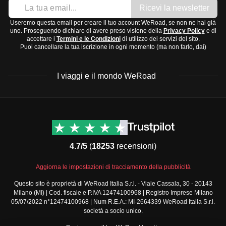
Ricevi la newsletter
l'autunno sono miti.
Abbigliamento:
Centro Italia:
Clima mediterraneo, inverni
miti e
Useremo questa email per creare il tuo account WeRoad, se non ne hai già
T-shirts e maglie leggere
uno. Proseguendo dichiaro di avere preso visione della
Privacy Policy
e di
piovosi
, estati
calde e secche
, con temperature
accettare i
Termini e le Condizioni
di utilizzo dei servizi del sito.
Jeans e pantaloni comodi
Puoi cancellare la tua iscrizione in ogni momento (ma non farlo, dai)
piacevoli in primavera e autunno.
Un maglione o una giacca leggera
Sud Italia e Isole:
Clima tipicamente mediterraneo,
Abiti più eleganti per cene o serate fuori
I viaggi e il mondo WeRoad
inverni
miti e brevi
, estati
molto calde e secche
.
Scarpe:
Primavera e autunno sono ideali per visitare.
Scarpe comode per camminare
Il periodo migliore per visitare l'Italia è tra
aprile e giugno
Sandali per giornate calde
Destinazioni
Info & link utili (si spera)
o
settembre e ottobre
, quando il clima è più mite e le folle
Scarpe più eleganti per occasioni speciali
Viaggi di gruppo Nord
Contatti
America
turistiche sono meno presenti.
FAQ
Accessori e tecnologia:
4.7/5
(
18253
recensioni)
Viaggi di gruppo Centro
Termini e condizioni
Occhiali da sole e cappello
America
Condizioni generali
Caricabatterie per il telefono
Aggiorna le impostazioni di tracciamento della pubblicità
Viaggi di gruppo Sud
Modulo informativo
America
Adattatore universale per prese elettriche
Questo sito è proprietà di WeRoad Italia S.r.l. - Viale Cassala, 30 - 20143
standard
Milano (MI) | Cod. fiscale e P.IVA 12474100968 | Registro Imprese Milano
Viaggi di gruppo Africa
Articoli da toeletta e medicinali:
Policy annullamento
05/07/2022 n°12474100968 | Num R.E.A.: MI-2664339 WeRoad Italia S.r.l.
Viaggi di gruppo Medio
Spazzolino e dentifricio
viaggio
società a socio unico.
Oriente
Cookie policy
Shampoo e sapone in formato da viaggio