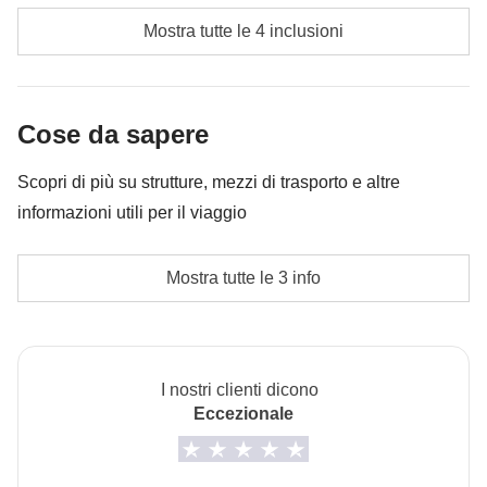
Carburante ed eventuali pedaggi
potrebbe essere necessario implementarla ulteriormente,
Mostra tutte le 4 inclusioni
in ogni caso verrà restituita la differenza non utilizzata.
Tasse di soggiorno
Cassa comune del coordinatore
Cose da sapere
Le attività ed extra che tutti i partecipanti avranno
Scopri di più su strutture, mezzi di trasporto e altre
concordato di fare e la relativa quota parte del
informazioni utili per il viaggio
coordinatore. Le attività pagate con la Cassa Comune
sono svolte da fornitori locali terzi e valgono le loro
Alloggi
Mostra tutte le 3 info
condizioni; WeRoad non interviene nella gestione né
Hotel, appartamenti e alloggi tipici.
assume responsabilità
L'opzione no-sharing room non è disponibile per tutti i
turni.
I nostri clienti dicono
Trasporti
Eccezionale
Auto a noleggio
Info sulle camere private