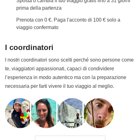
Sposta o cambia il tuo viaggio gratis fino a 31 giorni
Documento d'identità
prima della partenza
Per questo viaggio è
obbligatorio fornire
un'immagine della carta d'identità o del
Prenota con 0 €. Paga l'acconto di 100 € solo a
passaporto almeno 30 giorni prima della partenza.
viaggio confermato
In questo modo possiamo proseguire con la
prenotazione di tutti i servizi del viaggio.
Se non
I coordinatori
viene fornita, non possiamo prevedere la tua
I nostri coordinatori sono scelti perché sono persone come
partecipazione al viaggio.
L'
immagine del
te, viaggiatori appassionati, capaci di condividere
passaporto
può essere caricata nell'
area riservata
a
l’esperienza in modo autentico ma con la preparazione
seguito della prenotazione, invece se viaggerai con
necessaria per farti vivere il tuo viaggio al meglio.
la
carta d'identità
puoi inviarci la copia per
email a
booking@weroad.it
.
Info sulle camere private
Vedi i dettagli