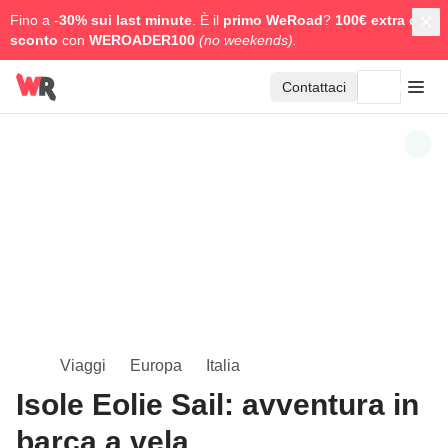
Fino a -
30% sui last minute
. È il
primo WeRoad
?
100€ extra di
sconto
con
WEROADER100
(no weekends).
Contattaci
Viaggi
Europa
Italia
Isole Eolie Sail: avventura in
barca a vela