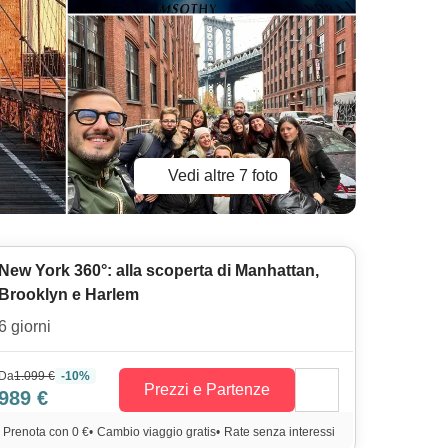
Vedi altre 7 foto
New York 360°: alla scoperta di Manhattan,
Brooklyn e Harlem
6 giorni
Da
1.099 €
-10%
Prezzi e Partenze
989 €
Prenota con 0 €
•
Cambio viaggio gratis
•
Rate senza interessi