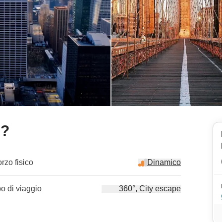
e?
orzo fisico
Dinamico
po di viaggio
360°, City escape