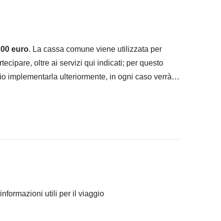
00 euro
. La cassa comune viene utilizzata per
artecipare, oltre ai servizi qui indicati; per questo
io implementarla ulteriormente, in ogni caso verrà
ranno concordato di fare e la relativa quota parte del
Comune sono svolte da fornitori locali terzi e
rviene nella gestione né assume responsabilità
informazioni utili per il viaggio