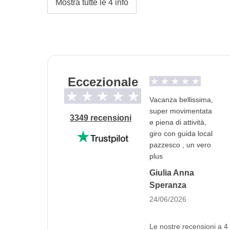
Mostra tutte le 4 info
Sistemazione in camera tripla/quadrupla con le
Solo i gruppi in partenza il 30 luglio e il 6,
quadruple con due letti matrimoniali.
L'opzione no-sharing room non è disponibile.
Trasporti
Eccezionale
Mezzi pubblici in città e traghetti per le isole
Vacanza bellissima,
Eccezione alloggi
super movimentata
3349 recensioni
e piena di attività,
Solitamente la sistemazione è in camera tripla
giro con guida local
alberghi a Manhattan.
Solo per i gruppi in pa
pazzesco , un vero
la sistemazione in camere quadruple con due l
plus
Giulia Anna
Info sulle camere private
Speranza
Vedi i dettagli
24/06/2026
Le nostre recensioni a 4 