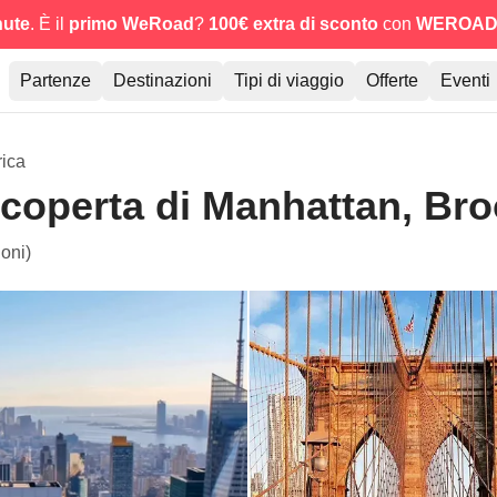
nute
. È il
primo WeRoad
?
100€ extra di sconto
con
WEROAD
Partenze
Destinazioni
Tipi di viaggio
Offerte
Eventi
rica
scoperta di Manhattan, Br
oni)