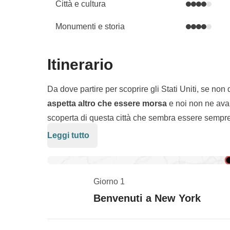
Città e cultura
Monumenti e storia
Itinerario
Da dove partire per scoprire gli Stati Uniti, se n
aspetta altro che essere morsa
e noi non ne av
scoperta di questa città che sembra essere sempre
mantenendo un fascino senza tempo.
Leggi tutto
Iniziamo con
Manhattan, il suo cuore pulsante
, 
trafficate da taxi sempre in corsa, auto, bici, scoo
piazze, parchi, musei, gallerie d’arte, negozi… si
Giorno 1
Passeggiamo tra
Grand Central Station
, il
Flatir
Benvenuti a New York
Times Square, Little Italy, SoHo e Chinatown
; c
raggiungiamo
Dumbo
, e poi, ancora, prendiamo
i
Statua della Libertà
, simbolo di questa città dalle