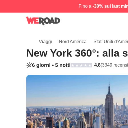
Fino a -
30% sui last mi
Viaggi
Nord America
Stati Uniti d'Ame
New York 360°: alla 
6 giorni •
5 notti
4.8
(3349 recensi