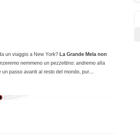
on da un viaggio a New York?
La Grande Mela non
anzeremo nemmeno un pezzettino: andremo alla
 un passo avanti al resto del mondo, pur
dove i grattacieli sfiorano le nuvole e le strade sono
ter elettrici e persone che procedono spedite verso
amo pronti a tenere anche noi il passo?
on Building
e l’
Empire
, e poi su
Broadway
fino a
i spingiamo verso il
ponte di Brooklyn
e
l traghetto fino a Ellis Island
, oltrepassando
la
 mille sfaccettature. Un salto a
Harlem
, un altro a