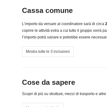
Cassa comune
L’importo da versare al coordinatore sarà di circa
2
coprire le attività extra a cui tutto il gruppo vorrà p
l’importo potrà variare e potrebbe essere necessar
restituita la differenza non utilizzata.
I trasporti locali (taxi/uber/bus/metro)
Mostra tutte le 3 inclusioni
Cassa comune del coordinatore
Le attività ed extra che tutti i partecipanti av
coordinatore. Le attività pagate con la Cassa 
Cose da sapere
valgono le loro condizioni; WeRoad non inte
Scopri di più su strutture, mezzi di trasporto e altre 
Alloggi