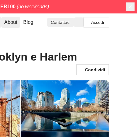
ER100
(no weekends).
About
Blog
Contattaci
Accedi
ooklyn e Harlem
Condividi