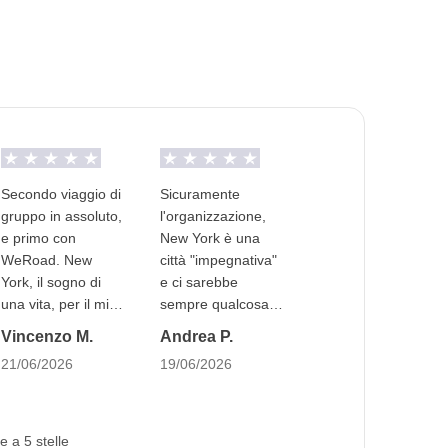
tti singoli e/o a castello in alberghi a Manhattan.
 13 e 27 agosto prevedono la sistemazione in camere
Secondo viaggio di
Sicuramente
gruppo in assoluto,
l'organizzazione,
e primo con
New York è una
/quadrupla con letti singoli e/o a castello in
WeRoad. New
città "impegnativa"
rtenza il 30 luglio e il 6, 13 e 27 agosto
è prevista
York, il sogno di
e ci sarebbe
etti matrimoniali.
una vita, per il mio
sempre qualcosa di
quarantesimo
nuovo da vedere.
Vincenzo M.
Andrea P.
compleanno. Scelta
Col nostro itinerario
21/06/2026
19/06/2026
migliore non avrei
abbiamo avuto
potuto farla,
modo di vedere le
compagni di viaggio
attrazioni più
fantastici e
famose ma
e a 5 stelle