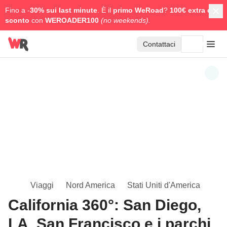
Fino a -
30% sui last minute
. È il
primo WeRoad
?
100€ extra di
sconto
con
WEROADER100
(no weekends).
Contattaci
Viaggi
Nord America
Stati Uniti d'America
California 360°: San Diego,
LA, San Francisco e i parchi