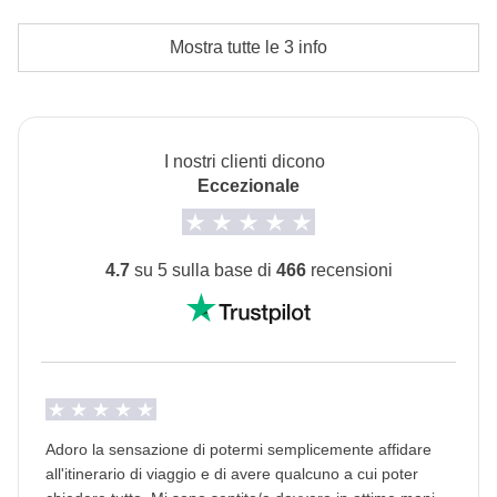
Le attività ed extra che tutti i partecipanti avranno
Alloggi
concordato di fare e la relativa quota parte del
Mostra tutte le 3 info
Hotel
coordinatore. Le attività pagate con la Cassa Comune
L'opzione no-sharing room non è disponibile per tutti i
sono svolte da fornitori locali terzi e valgono le loro
turni.
condizioni; WeRoad non interviene nella gestione né
I nostri clienti dicono
assume responsabilità
Trasporti
Eccezionale
Noleggio auto e mezzi pubblici in città.
Info sulle camere private
4.7
su 5 sulla base di
466
recensioni
Vedi i dettagli
Adoro la sensazione di potermi semplicemente affidare
all'itinerario di viaggio e di avere qualcuno a cui poter