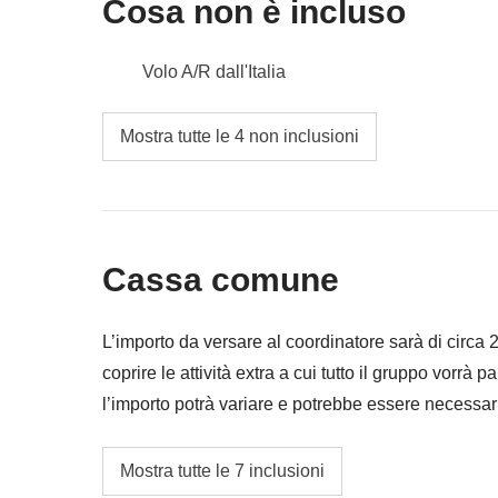
Cosa non è incluso
Cassa comune
: guida locale, benzina, parcheggi 
Non incluso
: pasti e bevande dove non indicato
Volo A/R dall'Italia
Pasti e bevande dove non indicato
Mostra tutte le 4 non inclusioni
Tutti gli extra che vorrai acquistare e riuscirai
Tutto ciò che non è menzionato nella sezione
Cassa comune
L’importo da versare al coordinatore sarà di circa
coprire le attività extra a cui tutto il gruppo vorrà p
l’importo potrà variare e potrebbe essere necessar
restituita la differenza non utilizzata.
Guida locale specializzata lungo l’intero itine
Mostra tutte le 7 inclusioni