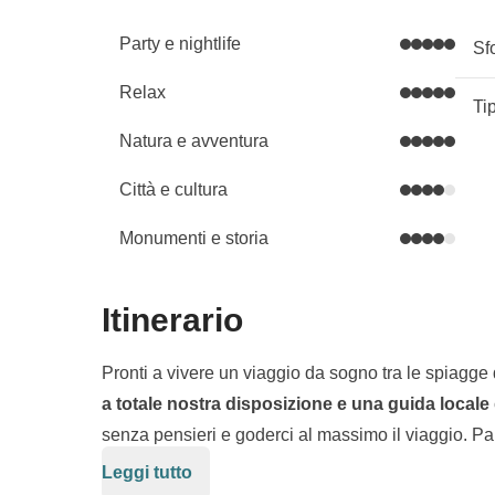
Party e nightlife
Sf
Relax
Ti
Natura e avventura
Città e cultura
Monumenti e storia
Itinerario
Pronti a vivere un viaggio da sogno tra le spiagge d
a totale nostra disposizione e una guida locale
senza pensieri e goderci al massimo il viaggio. P
amata dai giovani
per i suoi beach club che suon
Leggi tutto
E la sera? Saranda è movida allo stato puro, con 