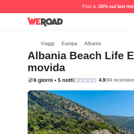
Fino a -
30% sui last mi
Viaggi
Europa
Albania
Albania Beach Life Ex
movida
6 giorni •
5 notti
4.9
(94 recension