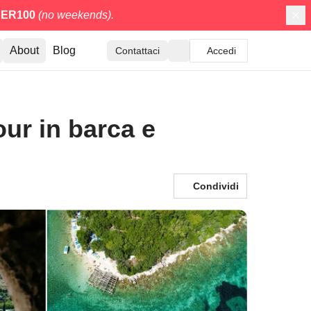
ER100
(no weekends).
About
Blog
Contattaci
Accedi
our in barca e
Condividi