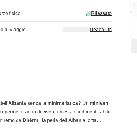
orzo fisico
Rilassato
po di viaggio
Beach life
ell'
Albania senza la minima fatica?
Un
minivan
ci permetteranno di vivere un'estate indimenticabile
artiremo da
Dhërmi
, la perla dell’Albania, città
ano musica fino al tramonto. A bordo di una barca
ristoranti dove possiamo gustare pesce