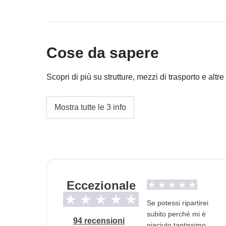
Benzina, pedaggi, parcheggi
Tour in barca a Krorez e Kakome
Cose da sapere
Ticket Castello Porto Palermo
Mancia alla guida locale e al driver
Scopri di più su strutture, mezzi di trasporto e altre 
Cassa comune del coordinatore
L'opzione no-sharing-room non è disponibile 
Mostra tutte le 3 info
Le attività ed extra che tutti i partecipanti av
Ci sposteremo con un minivan privato con au
coordinatore
Info sulle camere private
Vedi i dettagli
Eccezionale
Se potessi ripartirei
subito perché mi è
94 recensioni
piaciuto tantissimo