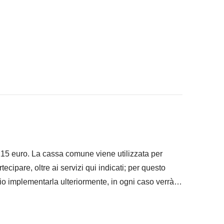
e pedaggi
 ad infilare nello zaino
 "Cosa è incluso"
 215 euro. La cassa comune viene utilizzata per
artecipare, oltre ai servizi qui indicati; per questo
io implementarla ulteriormente, in ogni caso verrà
rario