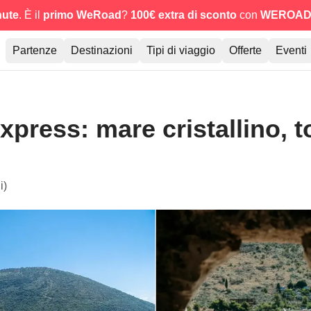
nute
. È il
primo WeRoad
?
100€ extra di sconto
con
WEROAD
Partenze
Destinazioni
Tipi di viaggio
Offerte
Eventi
press: mare cristallino, t
i)