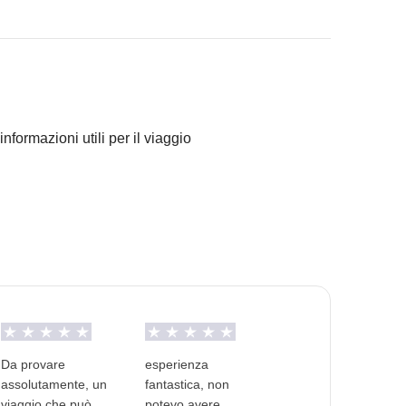
informazioni utili per il viaggio
per questo viaggio.
ranno concordato di fare e la relativa quota parte del
tista: non dovremo mai guidare!
Da provare
esperienza
assolutamente, un
fantastica, non
viaggio che può
potevo avere