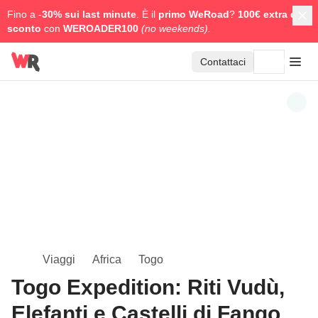
Fino a -
30% sui last minute
. È il
primo WeRoad
?
100€ extra di
sconto
con
WEROADER100
(no weekends).
Contattaci
Viaggi
Africa
Togo
Togo Expedition: Riti Vudù,
Elefanti e Castelli di Fango