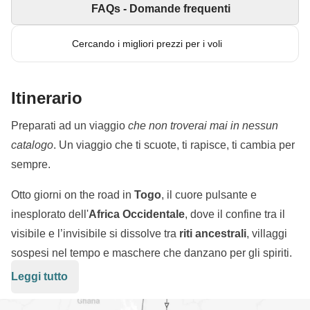
FAQs - Domande frequenti
Cercando i migliori prezzi per i voli
Itinerario
Preparati ad un viaggio
che non troverai mai in nessun
catalogo
. Un viaggio che ti scuote, ti rapisce, ti cambia per
sempre.
Otto giorni on the road in
Togo
, il cuore pulsante e
inesplorato dell'
Africa Occidentale
, dove il confine tra il
visibile e l’invisibile si dissolve tra
riti ancestrali
, villaggi
sospesi nel tempo e maschere che danzano per gli spiriti.
Leggi tutto
Percorrerai strade dove ogni angolo ha una storia da
raccontare, ti perderai nei
mercati caotici e colorati
di