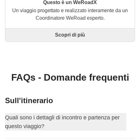
Questo è un WeRoadX
Un viaggio progettato e realizzato interamente da un
Coordinatore WeRoad esperto.
Scopri di più
Questo è un viaggio progettato e realizzato
interamente da un Coordinatore WeRoad esperto. Il
Coordinatore si occupa di tutto il viaggio: dalla
definizione dell'itinerario alla selezione delle
accommodation e delle esperienze in loco. Tramite
WeRoad potrai prenotare il viaggio e gestirlo nella
FAQs - Domande frequenti
tua area personale, come qualsiasi altro WeRoad.
Sull'itinerario
Quali sono i dettagli di incontro e partenza per
questo viaggio?