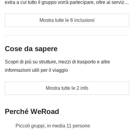
extra a cui tutto il gruppo vorrà partecipare, oltre ai servizi
qui indicati; per questo l’importo potrà variare e potrebbe
Mance
essere necessario implementarla ulteriormente, in ogni
Mostra tutte le 6 inclusioni
caso verrà restituita la differenza non utilizzata.
Corso di cucina locale
Visita guidata al mercato centrale e dei feticci
Cose da sapere
Visita Guidata al centro artigianale
Scopri di più su strutture, mezzi di trasporto e altre
informazioni utili per il viaggio
Cassa comune del coordinatore
Le attività ed extra che tutti i partecipanti avranno
Minivan provvisto di aria condizionata
Mostra tutte le 2 info
concordato di fare e la relativa quota parte del
Info sulle camere private
coordinatore. Le attività pagate con la Cassa Comune
Vedi i dettagli
sono svolte da fornitori locali terzi e valgono le loro
Perché WeRoad
condizioni; WeRoad non interviene nella gestione né
assume responsabilità
Piccoli gruppi, in media 11 persone