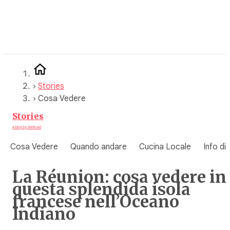
Vai
al
contenuto
›
Stories
›
Cosa Vedere
Stories
A blog by WeRoad
Cosa Vedere
Quando andare
Cucina Locale
Info di
La Réunion: cosa vedere in
questa splendida isola
francese nell’Oceano
Indiano