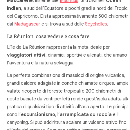
Mascarene
, insieme alle
Mauritius
. Si trova nell’
Océan
Indien
, a sud dell’Equatore e pochi gradi a nord del Tropic
del Capricorno. Dista approssimativamente 500 chilometri
dal
Madagascar
e si trova a sud delle
Seychelles
.
La Réunion: cosa vedere e cosa fare
L’île de La Réunion rappresenta la meta ideale per
viaggiatori attivi
, dinamici, sportivi e allenati, che amano
l’avventura e la natura selvaggia.
La perfetta combinazione di massicci di origine vulcanica,
grandi caldere adagiate in conche chiamate
cirques
, ampie
vallate ricoperte di foreste tropicali e 200 chilometri di
coste baciate da venti perfetti rende quest’isola adatta alla
pratica di qualsiasi tipo di attività all’aria aperta. Le principal
sono l’
escursionismo
, l’
arrampicata su roccia
e il
canyoning. Si può addirittura scalare un vulcano attivo fino