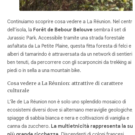
Continuiamo scoprire cosa vedere a La Réunion. Nel centr
dell’isola, la
Forêt de Bebour Belouve
sembra il set di
Jurassic Park
. Accessibile tramite una strada forestale
asfaltata da La Petite Plaine, questa fitta foresta di felci e
alberi di tamarindo è attraversata da un network di sentieri
ben tenuti, da percorrere con gli scarponcini da trekking ai
piedi o in sella a una mountain bike.
Cosa vedere a La Réunion: attrattive di carattere
culturale
L’île de La Réunion non è solo uno splendido mosaico di
ecosistemi diversi dove si alternano meraviglie geologiche,
spiagge di sabbia bianca e nera e coltivazioni di vaniglia e
canna da zucchero.
La
multietnicità rappresenta la su
più grande ricchezza
. Discendenti di coloni francesi,