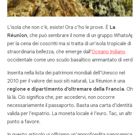
L’isola che non c’è, esiste! Ora
c’ho
le prove. È
La
Réunion
, che può sembrare il nome di un gruppo WhatsAp
per la cena dei coscritti ma si tratta di un’isola tropicale di
straordinaria bellezza, che emerge dall’
Oceano Indiano
occidentale come uno scudo basaltico ammantato di verde
Inserita nella lista dei patrimoni mondiali dell’Unesco nel
2010 per il valore dei suoi siti naturali, La Réunion è una
regione e dipartimento d’oltremare della Francia
.
Oh
là là
. Ciò significa che, per accedervi, non occorre
necessariamente il passaporto. Basta una carta d’identità
valida per l’espatrio. La moneta locale è l’euro. Tac, un altr
punto a favore.
In questo articolo vi offriamo un’approfondita panoramica