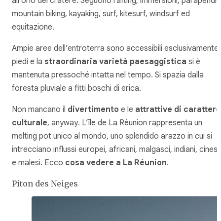
all’orlo del cratere. Seguono rafting, immersioni, parapendio
mountain biking, kayaking, surf, kitesurf, windsurf ed
equitazione.
Ampie aree dell’entroterra sono accessibili esclusivamente
piedi e la
straordinaria varietà paesaggistica
si è
mantenuta pressoché intatta nel tempo. Si spazia dalla
foresta pluviale a fitti boschi di erica.
Non mancano il
divertimento
e le
attrattive di carattere
culturale
,
anyway
. L’île de La Réunion rappresenta un
melting pot
unico al mondo, uno splendido arazzo in cui si
intrecciano influssi europei, africani, malgasci, indiani, cinesi
e malesi. Ecco
cosa vedere a La Réunion
.
Piton des Neiges