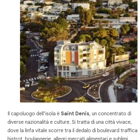
Il capoluogo dell’isola è
Saint Denis
, un concentrato di
diverse nazionalità e culture. Si tratta di una città vivace,
dove la linfa vitale scorre tra il dedalo di
boulevard
trafficati
bistrot
,
boulangerie
, allegri mercati alimentari e sublimi