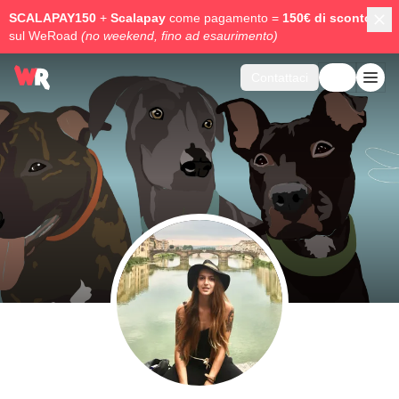
SCALAPAY150
+
Scalapay
come pagamento =
150€ di sconto
sul WeRoad
(no weekend, fino ad esaurimento)
Contattaci