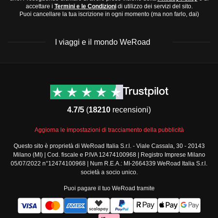
accettare i
Termini e le Condizioni
di utilizzo dei servizi del sito.
Puoi cancellare la tua iscrizione in ogni momento (ma non farlo, dai)
I viaggi e il mondo WeRoad
Destinazioni
Info & link utili (si spera)
Viaggi di gruppo Nord
Contatti
America
FAQ
4.7/5
(
18210
recensioni)
Viaggi di gruppo Centro
Termini e condizioni
America
Condizioni generali
Aggiorna le impostazioni di tracciamento della pubblicità
Viaggi di gruppo Sud
Modulo informativo
America
Questo sito è proprietà di WeRoad Italia S.r.l. - Viale Cassala, 30 - 20143
standard
Milano (MI) | Cod. fiscale e P.IVA 12474100968 | Registro Imprese Milano
Viaggi di gruppo Africa
Policy annullamento
05/07/2022 n°12474100968 | Num R.E.A.: MI-2664339 WeRoad Italia S.r.l.
Viaggi di gruppo Medio
viaggio
società a socio unico.
Oriente
Cookie policy
Puoi pagare il tuo WeRoad tramite
Viaggi di gruppo Asia
Privacy policy
Viaggi di gruppo Europa
Security
Viaggi di gruppo Nord