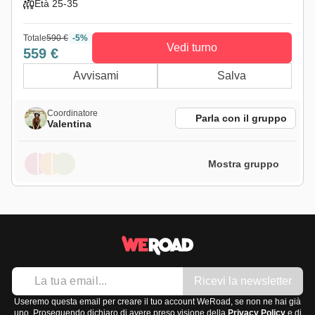
Età 25-35
Totale
590 €
-5%
Vedi turno
559 €
Avvisami
Salva
Coordinatore
Parla con il gruppo
Valentina
Mostra gruppo
Ricevi la newsletter
Useremo questa email per creare il tuo account WeRoad, se non ne hai già
uno. Proseguendo dichiaro di avere preso visione della
Privacy Policy
e di