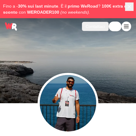
Fino a -
30% sui last minute
. È il
primo WeRoad
?
100€ extra di
sconto
con
WEROADER100
(no weekends).
Contattaci