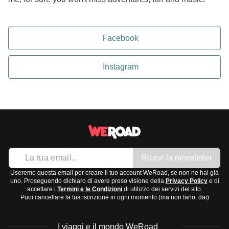
Facebook
Instagram
Ricevi la newsletter
Useremo questa email per creare il tuo account WeRoad, se non ne hai già
uno. Proseguendo dichiaro di avere preso visione della
Privacy Policy
e di
accettare i
Termini e le Condizioni
di utilizzo dei servizi del sito.
Puoi cancellare la tua iscrizione in ogni momento (ma non farlo, dai)
I viaggi e il mondo WeRoad