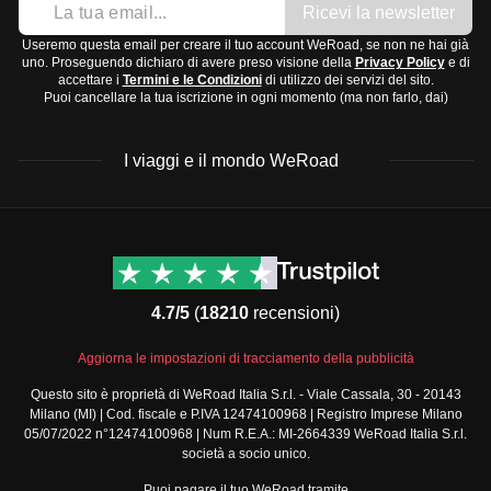
Ricevi la newsletter
Useremo questa email per creare il tuo account WeRoad, se non ne hai già
uno. Proseguendo dichiaro di avere preso visione della
Privacy Policy
e di
accettare i
Termini e le Condizioni
di utilizzo dei servizi del sito.
Puoi cancellare la tua iscrizione in ogni momento (ma non farlo, dai)
I viaggi e il mondo WeRoad
Destinazioni
Info & link utili (si spera)
Viaggi di gruppo Nord
Contatti
America
FAQ
4.7/5
(
18210
recensioni)
Viaggi di gruppo Centro
Termini e condizioni
America
Condizioni generali
Aggiorna le impostazioni di tracciamento della pubblicità
Viaggi di gruppo Sud
Modulo informativo
America
Questo sito è proprietà di WeRoad Italia S.r.l. - Viale Cassala, 30 - 20143
standard
Milano (MI) | Cod. fiscale e P.IVA 12474100968 | Registro Imprese Milano
Viaggi di gruppo Africa
Policy annullamento
05/07/2022 n°12474100968 | Num R.E.A.: MI-2664339 WeRoad Italia S.r.l.
Viaggi di gruppo Medio
viaggio
società a socio unico.
Oriente
Cookie policy
Puoi pagare il tuo WeRoad tramite