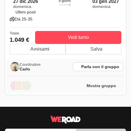
27 dic 2026
8 giorni
03 gen 2027
domenica
domenica
Ultimi posti
Età 25-35
Totale
Vedi turno
1.049 €
Avvisami
Salva
Coordinatore
Parla con il gruppo
Carlo
Mostra gruppo