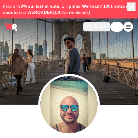
Fino a -
30% sui last minute
. È il
primo WeRoad
?
100€ extra di
sconto
con
WEROADER100
(no weekends).
Contattaci