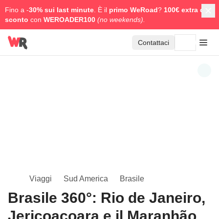
Fino a -
30% sui last minute
. È il
primo WeRoad
?
100€ extra di
sconto
con
WEROADER100
(no weekends).
Contattaci
Viaggi
Sud America
Brasile
Brasile 360°: Rio de Janeiro,
Jericoacoara e il Maranhão