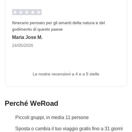
prima della partenza
e il passaporto deve
avere
almeno 6 mesi di validità residua dal giorno di
rientro in Italia.
In questo modo possiamo proseguire
Itinerario pensato per gli amanti della natura e del
con la prenotazione di tutti i servizi del viaggio.
Se
godimento di questo paese
non viene fornita o il passaporto non rispetta la
Maria Jose M.
validità, non possiamo prevedere la tua
24/05/2026
partecipazione al viaggio.
L'immagine può essere
caricata nell'area riservata a seguito della
prenotazione.
Le nostre recensioni a 4 e a 5 stelle
Info sulle camere private
Vedi i dettagli
Perché WeRoad
Piccoli gruppi, in media 11 persone
Sposta o cambia il tuo viaggio gratis fino a 31 giorni