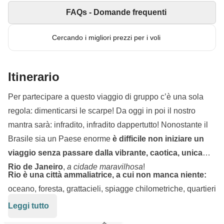
FAQs - Domande frequenti
Cercando i migliori prezzi per i voli
Itinerario
Per partecipare a questo viaggio di gruppo c’è una sola
regola: dimenticarsi le scarpe! Da oggi in poi il nostro
mantra sarà: infradito, infradito dappertutto! Nonostante il
Brasile sia un Paese enorme
è difficile non iniziare un
viaggio senza passare dalla vibrante, caotica, unica
Rio de Janeiro
,
a cidade maravilhosa
!
Rio è una città ammaliatrice, a cui non manca niente:
oceano, foresta, grattacieli, spiagge chilometriche, quartieri
pittoreschi, favelas, musei e giardini botanici. Qui c’è tutto,
Leggi tutto
ed è proprio da questa città senza paragoni che