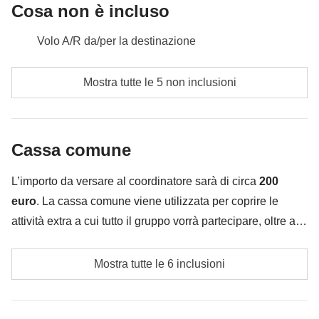
Cosa non è incluso
Volo A/R da/per la destinazione
Pasti e bevande dove non indicato
Mostra tutte le 5 non inclusioni
Visto e tassa di ingresso a Bali
Tutti gli extra che vorrai acquistare e riuscirai ad
Cassa comune
infilare nello zaino :)
Tutto ciò che non è menzionato nella sezione "Cosa
L’importo da versare al coordinatore sarà di circa
200
è incluso"
euro
. La cassa comune viene utilizzata per coprire le
attività extra a cui tutto il gruppo vorrà partecipare, oltre ai
servizi qui indicati; per questo l’importo potrà variare e
Trasporti locali ove necessari
potrebbe essere necessario implementarla ulteriormente,
Mostra tutte le 6 inclusioni
in ogni caso verrà restituita la differenza non utilizzata.
Escursione (opzionale) a Nusa Penida il giorno 4