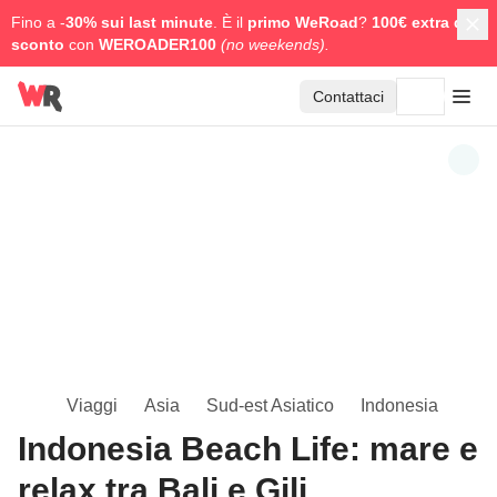
Fino a -
30% sui last minute
. È il
primo WeRoad
?
100€ extra di
sconto
con
WEROADER100
(no weekends).
Contattaci
Viaggi
Asia
Sud-est Asiatico
Indonesia
Indonesia Beach Life: mare e
relax tra Bali e Gili