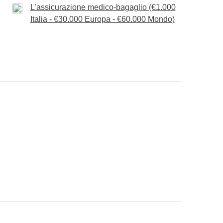
L’assicurazione medico-bagaglio (€1.000
e
, tra brindisi, racconti e la sensazione che
Italia - €30.000 Europa - €60.000 Mondo)
icizie
ci abbia lasciato qualcosa in più. Un
 noi.
to, Terme di Bucarest
atura
 ad infilare nello zaino
 "Cosa è incluso"