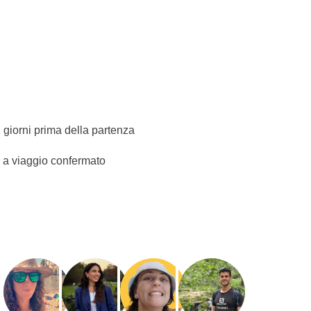
rviene nella gestione né assume responsabilità
rnate potrebbe essere soggetta a cambi sulla base
tisce la visita a tutti i luoghi citati e lo svolgimento
ouse, con bagno privato.
la camera condivisa con letto matrimoniale.
1 giorni prima della partenza
o a viaggio confermato