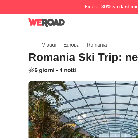
Fino a -
30% sui last mi
Viaggi
Europa
Romania
Romania Ski Trip: nev
5 giorni •
4 notti