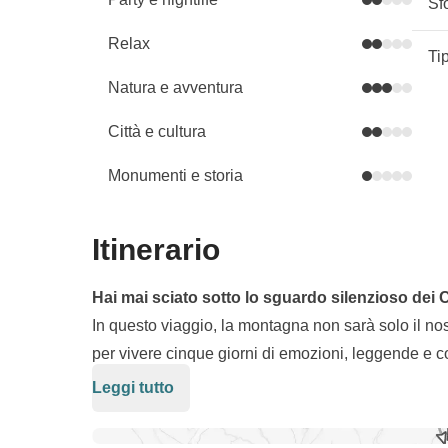
Sf
Relax
Ti
Natura e avventura
Città e cultura
Monumenti e storia
Itinerario
Hai mai sciato sotto lo sguardo silenzioso dei 
In questo viaggio, la montagna non sarà solo il nos
per vivere cinque giorni di emozioni, leggende e 
la sua anima invernale più sorprendente, lontano d
Leggi tutto
Dopo l'arrivo a Bucarest, ci dirigiamo verso
Poian
curva, risata dopo risata.
piste panoramiche, rifugi accoglienti e la possibilit