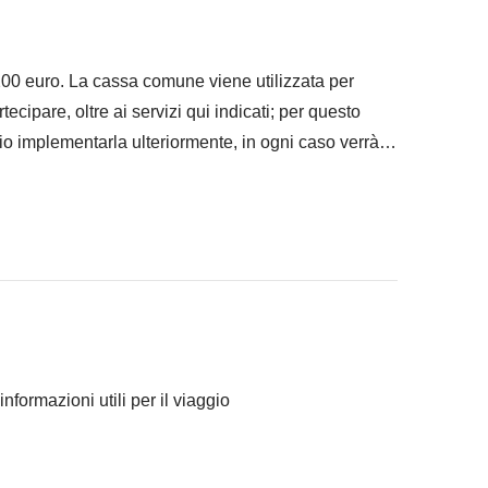
 200 euro. La cassa comune viene utilizzata per
artecipare, oltre ai servizi qui indicati; per questo
io implementarla ulteriormente, in ogni caso verrà
informazioni utili per il viaggio
ranno concordato di fare e la relativa quota parte del
 per questo viaggio. Le stanza possono essere
Comune sono svolte da fornitori locali terzi e
 o queen-size da condividere e gli appartamenti sono