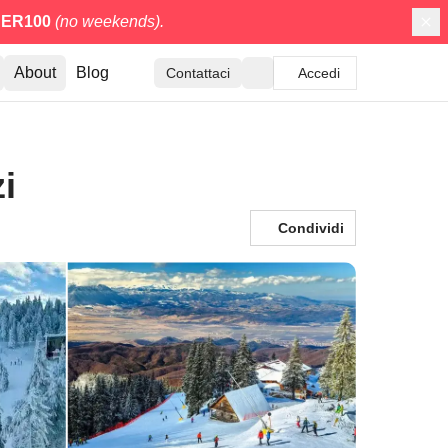
ER100
(no weekends).
About
Blog
Contattaci
Accedi
i
Condividi