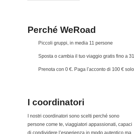
valgono le loro condizioni; WeRoad non inte
previsti da 3 persone. La sequenza delle gio
dei cambiamenti climatici. In ogni caso, si garan
di tutte le attività in descrizione.
Perché WeRoad
Alloggeremo in hotel, appartamenti o guest h
Piccoli gruppi, in media 11 persone
In queste strutture potrebbe essere prevista 
Sposta o cambia il tuo viaggio gratis fino a 3
Info sulle camere private
Vedi i dettagli
Prenota con 0 €. Paga l'acconto di 100 € sol
I coordinatori
I nostri coordinatori sono scelti perché sono
persone come te, viaggiatori appassionati, capaci
di condividere l’esperienza in modo autentico ma