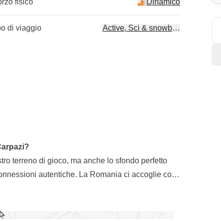
orzo fisico
Dinamico
po di viaggio
Active, Sci & snowboard
Carpazi?
tro terreno di gioco, ma anche lo sfondo perfetto
connessioni autentiche. La Romania ci accoglie con
alle solite mete e pronta a farsi scoprire curva dopo
a Brașov
, la località sciistica più famosa del Paese:
à di condividere la neve con altri viaggiatori che,