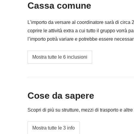
Cassa comune
L’importo da versare al coordinatore sarà di circa
coprire le attività extra a cui tutto il gruppo vorrà p
l’importo potrà variare e potrebbe essere necessar
restituita la differenza non utilizzata.
Skipass di 3 giorni
Mostra tutte le 6 inclusioni
Tasse di soggiorno e benzina
Noleggio attrezzatura per Sci/Snowboard
Cose da sapere
Walking tour di Bucarest
Cassa comune del coordinatore
Scopri di più su strutture, mezzi di trasporto e altre 
Le attività ed extra che tutti i partecipanti av
L'opzione no-sharing room non è disponibile
Mostra tutte le 3 info
coordinatore. Le attività pagate con la Cassa 
miste, i letti potrebbero essere matrimoniali