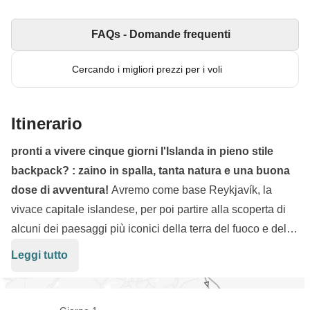
FAQs - Domande frequenti
Cercando i migliori prezzi per i voli
Itinerario
pronti a vivere cinque giorni l'Islanda in pieno stile
backpack? : zaino in spalla, tanta natura e una buona
dose di avventura!
Avremo come base Reykjavík, la
vivace capitale islandese, per poi partire alla scoperta di
alcuni dei paesaggi più iconici della terra del fuoco e del
ghiaccio. Attraverseremo il celebre Golden Circle tra
Leggi tutto
geyser in eruzione, cascate spettacolari, e strade e scenari
modellati dalla forza della natura. Ci spingeremo poi lungo
la spettacolare Costa Sud, dove ammireremo le maestose