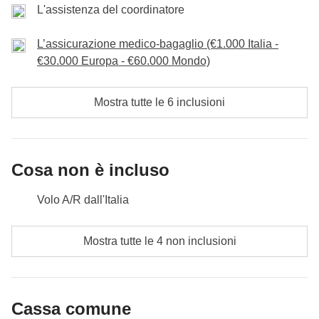
L'assistenza del coordinatore
prevedibili ed esterni alla volontà di WeRoad (condizioni
climatiche, festività, scioperi, ecc.).
L’assicurazione medico-bagaglio (€1.000 Italia -
€30.000 Europa - €60.000 Mondo)
Mostra tutte le 6 inclusioni
Cosa non è incluso
Volo A/R dall'Italia
Pasti e bevande dove non indicato
Mostra tutte le 4 non inclusioni
Tutti gli extra che vorrai acquistare e riuscirai ad
infilare nello zaino
Cassa comune
Tutto ciò che non è menzionato nella sezione "Cosa