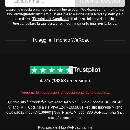
più simile all'Italia, con giornate che si allungano o
Ricevi la newsletter
Macchina fotografica o smartphone (schede di memoria
mite.
trascorrere qualche notte in Islanda per aumentare le tue
accorciano gradualmente.
Useremo questa email per creare il tuo account WeRoad, se non ne hai già
extra!)
possibilità.
uno. Proseguendo dichiaro di avere preso visione della
Privacy Policy
e di
Se stai programmando un viaggio, considera questi
accettare i
Termini e le Condizioni
di utilizzo dei servizi del sito.
Mappa o GPS
Luoghi lontani dalle luci della città, come il
Parco
Puoi cancellare la tua iscrizione in ogni momento (ma non farlo, dai)
cambiamenti per pianificare le tue attività all'aperto.
Articoli da toeletta e medicinali
Nazionale di Thingvellir
, sono ideali per godere dello
Crema idratante e balsamo per labbra
spettacolo. Portati abiti
caldi
e una buona
macchina
I viaggi e il mondo WeRoad
Protezione solare
fotografica
per catturare questo spettacolo mozzafiato.
Farmaci comuni da viaggio come antidolorifici e
Destinazioni
Info & link utili (si spera)
antistaminici
Viaggi di gruppo Nord
Contatti
Kit di pronto soccorso portatile
America
FAQ
4.7/5
(
18253
recensioni)
Viaggi di gruppo Centro
Termini e condizioni
America
Condizioni generali
Aggiorna le impostazioni di tracciamento della pubblicità
Viaggi di gruppo Sud
Modulo informativo
America
Questo sito è proprietà di WeRoad Italia S.r.l. - Viale Cassala, 30 - 20143
standard
Milano (MI) | Cod. fiscale e P.IVA 12474100968 | Registro Imprese Milano
Viaggi di gruppo Africa
Policy annullamento
05/07/2022 n°12474100968 | Num R.E.A.: MI-2664339 WeRoad Italia S.r.l.
Viaggi di gruppo Medio
viaggio
società a socio unico.
Oriente
Cookie policy
Puoi pagare il tuo WeRoad tramite
Viaggi di gruppo Asia