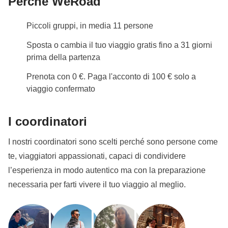
Perché WeRoad
viaggio in gruppo. I pernottamenti saranno previsti in
ostello o in strutture semplici, con comfort essenziali.
Piccoli gruppi, in media 11 persone
Per questo motivo potrebbe non essere garantito il
bagno privato in ogni struttura.
Sposta o cambia il tuo viaggio gratis fino a 31 giorni
prima della partenza
Info sulle camere private
Vedi i dettagli
Prenota con 0 €. Paga l'acconto di 100 € solo a
viaggio confermato
I coordinatori
I nostri coordinatori sono scelti perché sono persone come
te, viaggiatori appassionati, capaci di condividere
l’esperienza in modo autentico ma con la preparazione
necessaria per farti vivere il tuo viaggio al meglio.