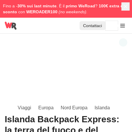
Fino a -
30% sui last minute
. È il
primo WeRoad
?
100€ extra di
sconto
con
WEROADER100
(no weekends).
Contattaci
Viaggi
Europa
Nord Europa
Islanda
Islanda Backpack Express:
la terra del fuoco e del