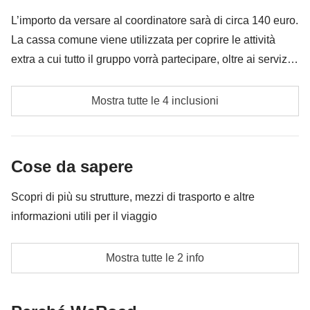
è incluso"
L’importo da versare al coordinatore sarà di circa 140 euro.
La cassa comune viene utilizzata per coprire le attività
extra a cui tutto il gruppo vorrà partecipare, oltre ai servizi
qui indicati; per questo l’importo potrà variare e potrebbe
escursione al ghiacciaio di sólheimajökull
essere necessario implementarla ulteriormente, in ogni
Mostra tutte le 4 inclusioni
caso verrà restituita la differenza non utilizzata.
benzina, pedaggi e parcheggi
Cassa comune del coordinatore
Cose da sapere
Le attività ed extra che tutti i partecipanti avranno
Scopri di più su strutture, mezzi di trasporto e altre
concordato di fare e la relativa quota parte del
informazioni utili per il viaggio
coordinatore
NOTA BENE: questo itinerario è in pieno stile
Mostra tutte le 2 info
WeRoad ed è pensato per chi ha spirito di
adattamento e voglia di condividere l’esperienza di