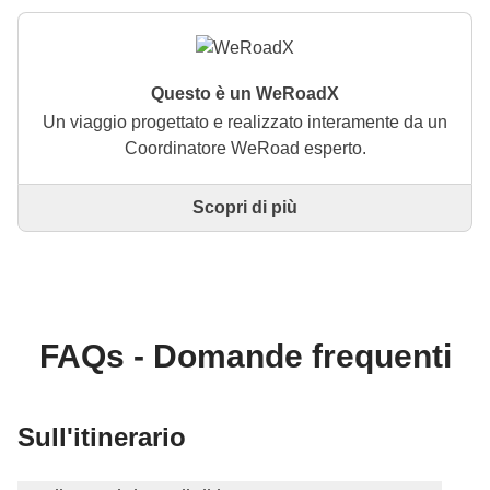
Questo è un WeRoadX
Un viaggio progettato e realizzato interamente da un
Coordinatore WeRoad esperto.
Scopri di più
Questo è un viaggio progettato e realizzato
interamente da un Coordinatore WeRoad esperto. Il
Coordinatore si occupa di tutto il viaggio: dalla
definizione dell'itinerario alla selezione delle
accommodation e delle esperienze in loco. Tramite
WeRoad potrai prenotare il viaggio e gestirlo nella
FAQs - Domande frequenti
tua area personale, come qualsiasi altro WeRoad.
Sull'itinerario