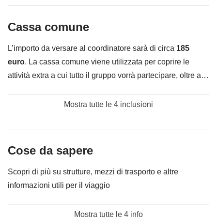
infilare nello zaino :)
Non incluso:
pasti e bevande
Cassa comune
Tutto ciò che non è menzionato nella sezione "Cosa
è incluso"
L’importo da versare al coordinatore sarà di circa
185
euro
. La cassa comune viene utilizzata per coprire le
attività extra a cui tutto il gruppo vorrà partecipare, oltre ai
servizi qui indicati; per questo l’importo potrà variare e
Tassa di soggiorno
potrebbe essere necessario implementarla ulteriormente,
Mostra tutte le 4 inclusioni
in ogni caso verrà restituita la differenza non utilizzata.
Carburante ed eventuali pedaggi per gli spostamenti
in auto
Cose da sapere
Cassa comune del coordinatore
Scopri di più su strutture, mezzi di trasporto e altre
Le attività ed extra che tutti i partecipanti avranno
informazioni utili per il viaggio
concordato di fare e la relativa quota parte del
coordinatore. Le attività pagate con la Cassa Comune
Alloggi
Mostra tutte le 4 info