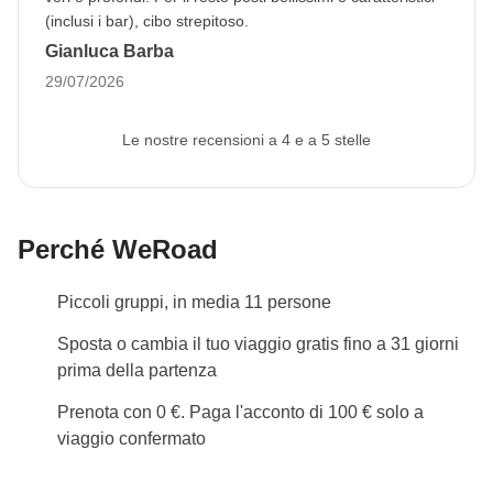
la
carta d'identità
puoi inviarci la copia per
email a
(inclusi i bar), cibo strepitoso.
booking@weroad.it
.
Gianluca Barba
29/07/2026
Info sulle camere private
Vedi i dettagli
Le nostre recensioni a 4 e a 5 stelle
Perché WeRoad
Piccoli gruppi, in media 11 persone
Sposta o cambia il tuo viaggio gratis fino a 31 giorni
prima della partenza
Prenota con 0 €. Paga l'acconto di 100 € solo a
viaggio confermato