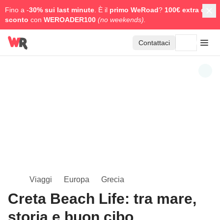
Fino a -
30% sui last minute
. È il
primo WeRoad
?
100€ extra di
sconto
con
WEROADER100
(no weekends).
Contattaci
Viaggi
Europa
Grecia
Creta Beach Life: tra mare,
storia e buon cibo