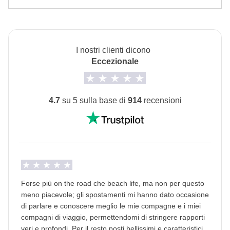
sono svolte da fornitori locali terzi e valgono le loro
Hotel o appartamenti locali.
condizioni; WeRoad non interviene nella gestione né
L'opzione camera privata è disponibile fino a
assume responsabilità
esaurimento.
I nostri clienti dicono
Trasporti
Eccezionale
Auto a noleggio e mezzi pubblici ove necessario.
Documento d'identità
4.7
su 5 sulla base di
914
recensioni
Per questo viaggio è
obbligatorio fornire
un'immagine della carta d'identità o del
passaporto almeno 30 giorni prima della partenza.
In questo modo possiamo proseguire con la
prenotazione di tutti i servizi del viaggio.
Se non
viene fornita, non possiamo prevedere la tua
Forse più on the road che beach life, ma non per questo
partecipazione al viaggio.
L'
immagine del
meno piacevole; gli spostamenti mi hanno dato occasione
passaporto
può essere caricata nell'
area riservata
a
di parlare e conoscere meglio le mie compagne e i miei
compagni di viaggio, permettendomi di stringere rapporti
seguito della prenotazione, invece se viaggerai con
veri e profondi. Per il resto posti bellissimi e caratteristici