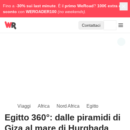
Fino a -
30% sui last minute
. È il
primo WeRoad
?
100€ extra di
sconto
con
WEROADER100
(no weekends).
Contattaci
Viaggi
Africa
Nord Africa
Egitto
Egitto 360°: dalle piramidi di
Giza al mare di Hurghada