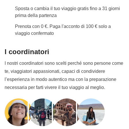
in cassa comune, rientra nella cassa comune.
Sposta o cambia il tuo viaggio gratis fino a 31 giorni
prima della partenza
Info sulle camere private
Prenota con 0 €. Paga l'acconto di 100 € solo a
Vedi i dettagli
viaggio confermato
I coordinatori
I nostri coordinatori sono scelti perché sono persone come
te, viaggiatori appassionati, capaci di condividere
l’esperienza in modo autentico ma con la preparazione
necessaria per farti vivere il tuo viaggio al meglio.