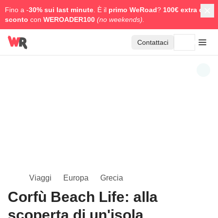
Fino a -
30% sui last minute
. È il
primo WeRoad
?
100€ extra di
sconto
con
WEROADER100
(no weekends).
Contattaci
Viaggi
Europa
Grecia
Corfù Beach Life: alla
scoperta di un'isola