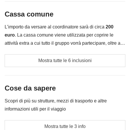
Lagoon
infilare nello zaino :)
tempio di Artemide in stile dorico.
Cassa comune
: benzina e eventuali ingressi
Cassa comune
Tutto ciò che non è menzionato nella sezione "Cosa
Non incluso
: affitto lettini, pasti e bevande
è incluso"
Ma non finisce qui…
L’importo da versare al coordinatore sarà di circa
200
euro
. La cassa comune viene utilizzata per coprire le
Dopo gli ultimi acquisti prima di partire, possiamo
attività extra a cui tutto il gruppo vorrà partecipare, oltre ai
decidere se concederci una bella cena tutti insieme
servizi qui indicati; per questo l’importo potrà variare e
un'aperitivo per salutarci e brindare a questa
Tassa di soggiorno
potrebbe essere necessario implementarla ulteriormente,
meravigliosa vacanza e alla fantastica compagnia!
Mostra tutte le 6 inclusioni
in ogni caso verrà restituita la differenza non utilizzata.
Eventuali altre tasse locali
Incluso
: pernottamento, noleggio auto
Benzina
Cassa comune
: benzina e eventuali ingressi
Cose da sapere
Non incluso
: affitto lettini, pasti e bevande
Crociera di un giorno alla scoperta dell'isola di Paxos
Scopri di più su strutture, mezzi di trasporto e altre
e delle Blue Caves (soggetta a disponibilità)
informazioni utili per il viaggio
Cassa comune del coordinatore
Alloggi
Mostra tutte le 3 info