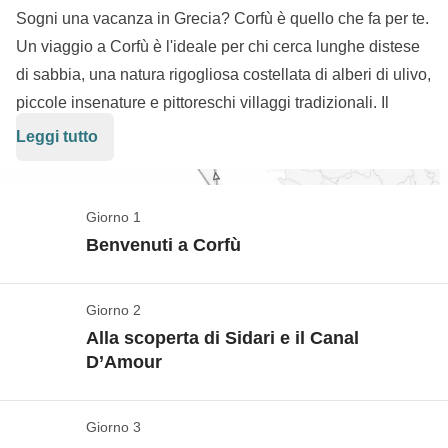
Sogni una vacanza in Grecia? Corfù è quello che fa per te.
Un viaggio a Corfù è l'ideale per chi cerca lunghe distese
di sabbia, una natura rigogliosa costellata di alberi di ulivo,
piccole insenature e pittoreschi villaggi tradizionali. Il
nostro viaggio organizzato alla scoperta di quest'isola si
Leggi tutto
snoderà tra escursioni e mare, alla scoperta di posti magici
come Paleokastritsa e l'isola di Paxos, sempre all'insegna
del relax e della natura. I luoghi incantati di Corfù ci
Giorno 1
faranno innamorare di questo paradiso bagnato dal Mar
Benvenuti a Corfù
Ionio.
Check-in
Giorno 2
Vedi mappa
Alla scoperta di Sidari e il Canal
D’Amour
I voli aerei da/per l'Italia non sono inclusi nel
pacchetto, così potrai decidere da quale aeroporto
Giorno 3
partire, a che ora e con la compagnia aerea che
Vive l'amour