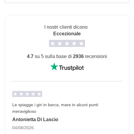
Escursioni ed ingressi non inclusi nella quota viaggio
Hotel o appartamenti locali.
L'opzione camera privata è disponibile fino a
esaurimento.
I nostri clienti dicono
Trasporti
Eccezionale
Noleggio auto privata.
Info sulle camere private
4.7
su 5 sulla base di
2936
recensioni
Vedi i dettagli
Le spiagge i giri in barca, mare in alcuni punti
meraviglioso
Antonietta Di Lascio
04/08/2026