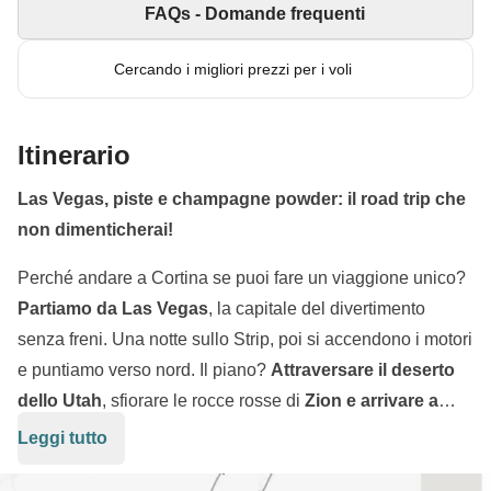
FAQs - Domande frequenti
Cercando i migliori prezzi per i voli
Itinerario
Las Vegas, piste e champagne powder: il road trip che
non dimenticherai!
Perché andare a Cortina se puoi fare un viaggione unico?
Partiamo da Las Vegas
, la capitale del divertimento
senza freni. Una notte sullo Strip, poi si accendono i motori
e puntiamo verso nord. Il piano?
Attraversare il deserto
dello Utah
, sfiorare le rocce rosse di
Zion e arrivare a
Park City:
uno dei
comprensori sciistici più iconici
Leggi tutto
Quattro giorni sulle nevi dello Utah sono un'altra cosa.
d'America.
Scieremo sulla
famosa champagne powder:
soffice,