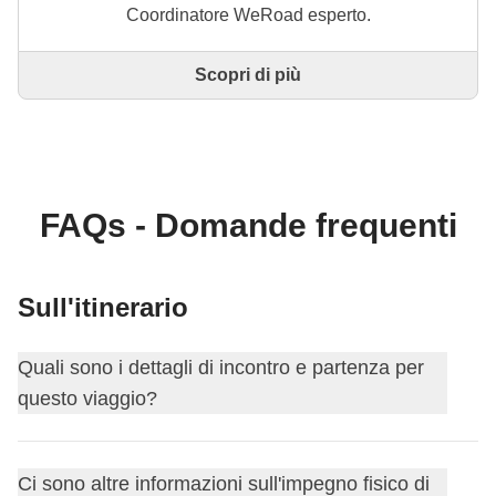
Coordinatore WeRoad esperto.
Scopri di più
Questo è un viaggio progettato e realizzato
interamente da un Coordinatore WeRoad esperto. Il
Coordinatore si occupa di tutto il viaggio: dalla
definizione dell'itinerario alla selezione delle
accommodation e delle esperienze in loco. Tramite
WeRoad potrai prenotare il viaggio e gestirlo nella
FAQs - Domande frequenti
tua area personale, come qualsiasi altro WeRoad.
Sull'itinerario
Quali sono i dettagli di incontro e partenza per
questo viaggio?
Questo viaggio inizia a
Las Vegas
. Il primo giorno ci
Ci sono altre informazioni sull'impegno fisico di