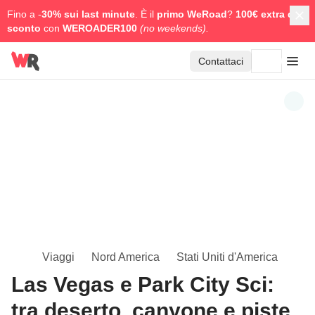
Fino a -
30% sui last minute
. È il
primo WeRoad
?
100€ extra di
sconto
con
WEROADER100
(no weekends).
Contattaci
Viaggi
Nord America
Stati Uniti d'America
Las Vegas e Park City Sci:
tra deserto, canyone e piste