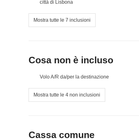
città di Lisbona
Cassa comune:
eventuali ingressi e trasporti
lungo le spiagge e fino all’Oceano Atlantico, alla 
Non incluso:
pasti e bevande
Mostra tutte le 7 inclusioni
Incluso:
pernottamento con colazione, bus da Port
Cassa comune:
Lisbon Boat tour Party: 2 drink a pe
privato e impianto audio completo, eventuali ingressi 
Non incluso:
pasti e bevande
Cosa non è incluso
Volo A/R da/per la destinazione
pasti e bevande dove non indicato
Mostra tutte le 4 non inclusioni
tutti gli extra che vorrai acquistare e riuscirai 
Tutto ciò che non è menzionato nella sezione
Cassa comune