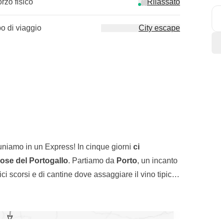
orzo fisico
Rilassato
po di viaggio
City escape
uniamo in un Express! In cinque giorni
ci
mose del Portogallo
. Partiamo da
Porto
, un incanto
ici scorsi e di cantine dove assaggiare il vino tipico
, dove il paesaggio viene scaldato dalla luce del
n ci facciamo mancare nulla: dalle
degustazioni
am 28
, uno dei più antichi e famosi di Lisbona. Come