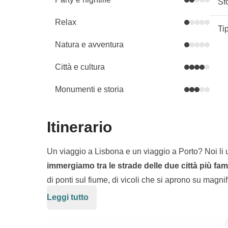
Sf
Relax
Ti
Natura e avventura
Città e cultura
Monumenti e storia
Itinerario
Un viaggio a Lisbona e un viaggio a Porto? Noi li 
immergiamo tra le strade delle due città più fa
di ponti sul fiume, di vicoli che si aprono su magnif
del posto; poi ci spostiamo a
Lisbona
, la capitale
Leggi tutto
In questo
viaggio Express da Porto a Lisbona
no
sole in un modo unico al mondo.
di vino
nelle cantine di Porto, fino a un giro sul
tr