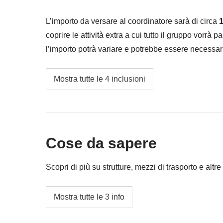
L’importo da versare al coordinatore sarà di circa
1
coprire le attività extra a cui tutto il gruppo vorrà p
l’importo potrà variare e potrebbe essere necessar
restituita la differenza non utilizzata.
I trasporti locali e benzina
Mostra tutte le 4 inclusioni
Lisbon Boat tour Party
Cassa comune del coordinatore
Cose da sapere
Le attività ed extra che tutti i partecipanti av
coordinatore. Le attività pagate con la Cassa 
Scopri di più su strutture, mezzi di trasporto e altre 
valgono le loro condizioni; WeRoad non inte
Alloggi
Mostra tutte le 3 info
Appartamenti e hotel tipici.
L'opzione no-sharing room non è disponibile per