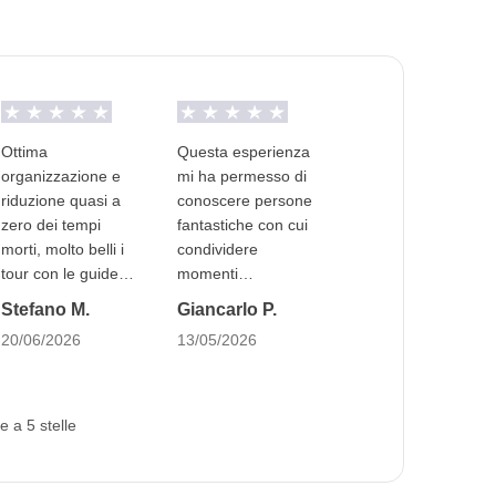
Ottima
Questa esperienza
organizzazione e
mi ha permesso di
riduzione quasi a
conoscere persone
zero dei tempi
fantastiche con cui
morti, molto belli i
condividere
tour con le guide
momenti
(scelte in maniera
indimenticabili. Un
Stefano M.
Giancarlo P.
veramente molto
esperienza davvero
20/06/2026
13/05/2026
accurata) e le
travolgente!
degustazioni
e a 5 stelle