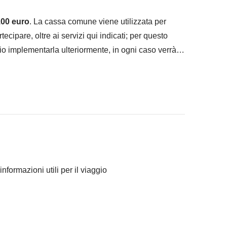
00 euro
. La cassa comune viene utilizzata per
artecipare, oltre ai servizi qui indicati; per questo
io implementarla ulteriormente, in ogni caso verrà
ranno concordato di fare e la relativa quota parte del
Comune sono svolte da fornitori locali terzi e
informazioni utili per il viaggio
rviene nella gestione né assume responsabilità
 tutti i turni.