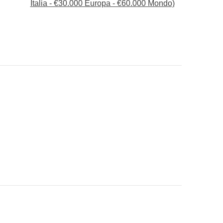
Italia - €30.000 Europa - €60.000 Mondo)
scoperta dei tramonti più belli.
o a Lisbona
rsona + servizio bar e cibo disponibili a bordo, DJ
e altri trasporti
ad infilare nello zaino :)
 "Cosa è incluso"