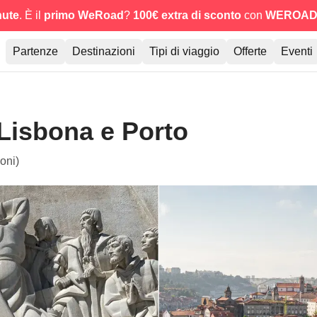
nute
. È il
primo WeRoad
?
100€ extra di sconto
con
WEROAD
Partenze
Destinazioni
Tipi di viaggio
Offerte
Eventi
Lisbona e Porto
oni)