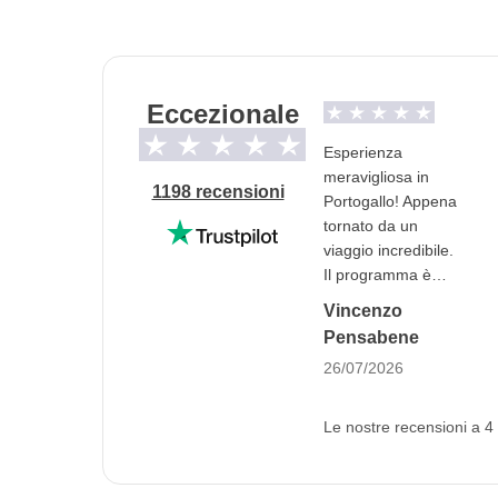
Trasporti
Treno e mezzi pubblici locali.
Eccezionale
Info sulle camere private
Vedi i dettagli
Esperienza
meravigliosa in
1198 recensioni
Portogallo! Appena
tornato da un
viaggio incredibile.
Il programma è
stato seguito alla
Vincenzo
lettera: ogni tappa,
Pensabene
visita guidata e
26/07/2026
attività prevista è
stata fatta senza
corse e con i tempi
Le nostre recensioni a 4 
giusti. Si vede che
c'è stato un grande
lavoro dietro. Voglio