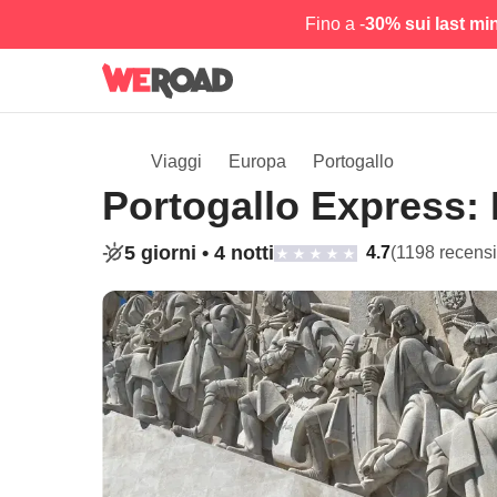
Fino a -
30% sui last mi
Viaggi
Europa
Portogallo
Portogallo Express: 
5 giorni •
4 notti
4.7
(1198 recensi