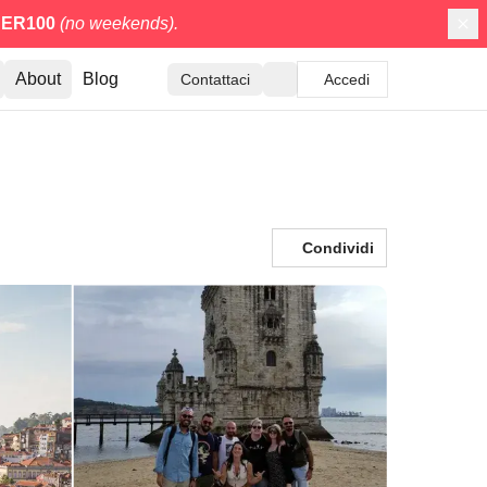
ER100
(no weekends).
About
Blog
Contattaci
Accedi
Condividi