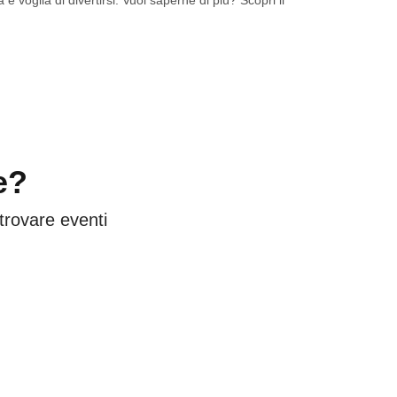
 e voglia di divertirsi. Vuoi saperne di più? Scopri il
e?
 trovare eventi