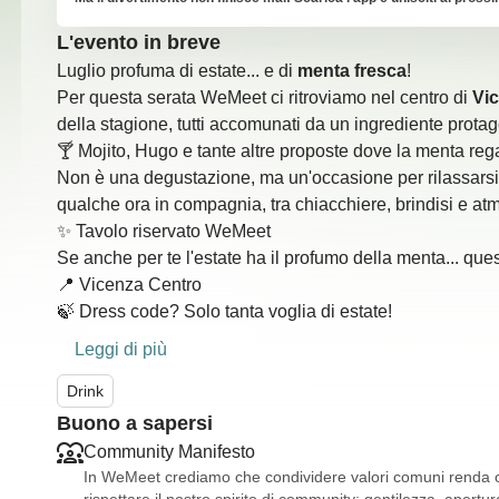
L'evento in breve
Luglio profuma di estate... e di
menta fresca
!
Per questa serata WeMeet ci ritroviamo nel centro di
Vi
della stagione, tutti accomunati da un ingrediente prota
🍸 Mojito, Hugo e tante altre proposte dove la menta reg
Non è una degustazione, ma un'occasione per rilassarsi
qualche ora in compagnia, tra chiacchiere, brindisi e atm
✨️ Tavolo riservato WeMeet
Se anche per te l'estate ha il profumo della menta... ques
📍 Vicenza Centro
🍃 Dress code? Solo tanta voglia di estate!
Leggi di più
Drink
Buono a sapersi
Community Manifesto
In WeMeet crediamo che condividere valori comuni renda og