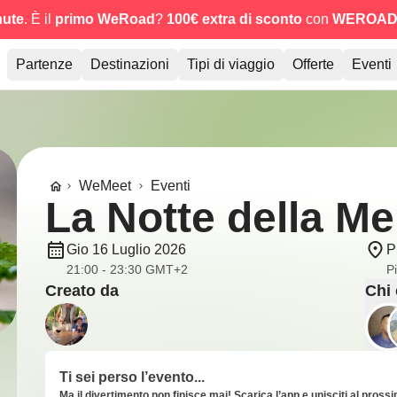
nute
. È il
primo WeRoad
?
100€ extra di sconto
con
WEROAD
Partenze
Destinazioni
Tipi di viaggio
Offerte
Eventi
WeMeet
Eventi
La Notte della Me
Gio 16 Luglio 2026
P
21:00 - 23:30 GMT+2
Pi
Creato da
Chi 
Ti sei perso l’evento...
Ma il divertimento non finisce mai! Scarica l’app e unisciti al pross