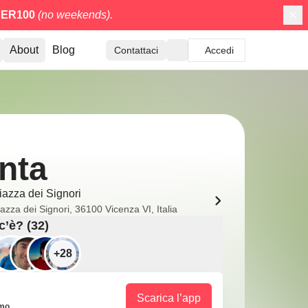
ER100
(no weekends).
About
Blog
Contattaci
Accedi
nta
iazza dei Signori
azza dei Signori, 36100 Vicenza VI, Italia
c’è? (32)
+28
Scarica l’app
imo.