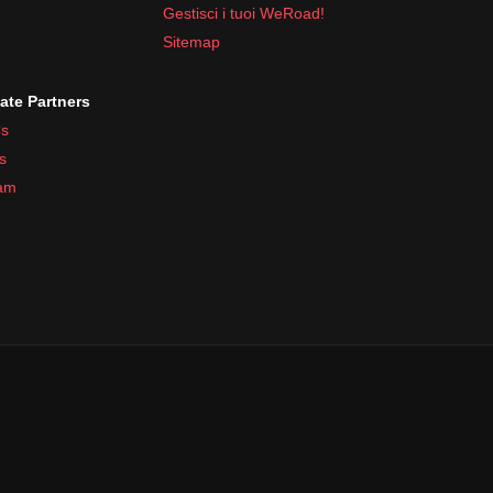
Gestisci i tuoi WeRoad!
Sitemap
iate Partners
s
s
ram