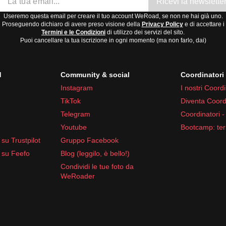
Ricevi la newslette
Useremo questa email per creare il tuo account WeRoad, se non ne hai già uno.
Proseguendo dichiaro di avere preso visione della
Privacy Policy
e di accettare i
Termini e le Condizioni
di utilizzo dei servizi del sito.
Puoi cancellare la tua iscrizione in ogni momento (ma non farlo, dai)
d
Community & social
Coordinator
Instagram
I nostri Coordi
TikTok
Diventa Coord
Telegram
Coordinatori -
Youtube
Bootcamp: ter
su Trustpilot
Gruppo Facebook
 su Feefo
Blog (leggilo, è bello!)
Condividi le tue foto da
WeRoader