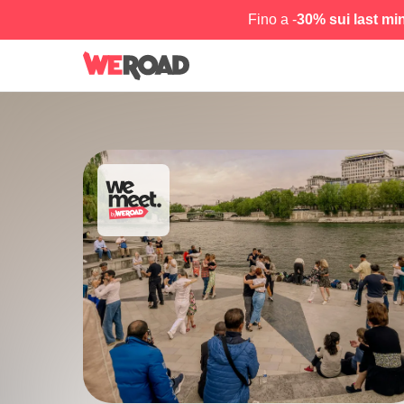
Fino a -
30% sui last mi