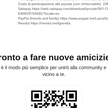
Costo di partecipazione alla pizzata (non rimborsabile): 1
Satispay
https://web.satispay.com/download/qrcode/S6
EA0ED976A5B1?locale=en
PayPal (friends and family)
https://www.paypal.me/LauraGi
Revolut
https://revolut.me/lgiaretta
ronto a fare nuove amicizi
 è il modo più semplice per unirti alla community e
vicino a te.