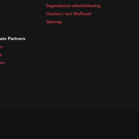
Segnalazioni whistleblowing
Gestisci i tuoi WeRoad!
Sitemap
iate Partners
s
s
ram