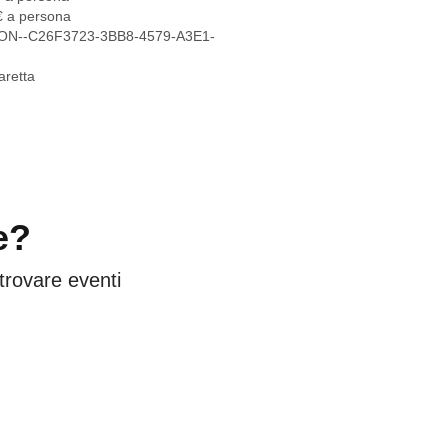
0€ a persona
Y-CON--C26F3723-3BB8-4579-A3E1-
aretta
e?
 trovare eventi