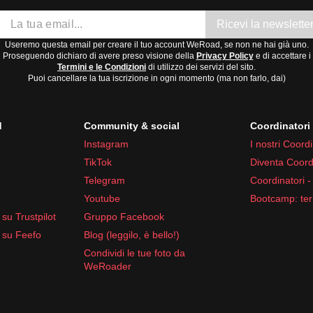
Ricevi la newslette
Useremo questa email per creare il tuo account WeRoad, se non ne hai già uno.
Proseguendo dichiaro di avere preso visione della
Privacy Policy
e di accettare i
Termini e le Condizioni
di utilizzo dei servizi del sito.
Puoi cancellare la tua iscrizione in ogni momento (ma non farlo, dai)
d
Community & social
Coordinator
Instagram
I nostri Coordi
TikTok
Diventa Coord
Telegram
Coordinatori -
Youtube
Bootcamp: ter
su Trustpilot
Gruppo Facebook
 su Feefo
Blog (leggilo, è bello!)
Condividi le tue foto da
WeRoader