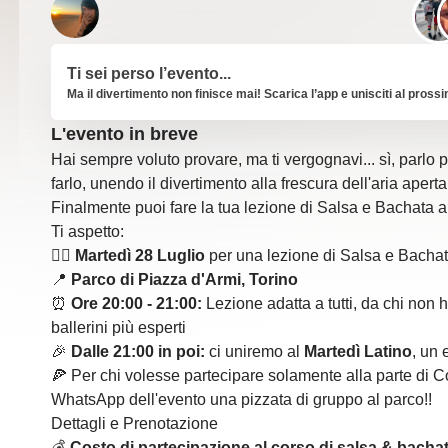
Ti sei perso l’evento...
Ma il divertimento non finisce mai! Scarica l’app e unisciti al pross
L'evento in breve
Hai sempre voluto provare, ma ti vergognavi... sì, parlo 
farlo, unendo il divertimento alla frescura dell'aria apert
Finalmente puoi fare la tua lezione di Salsa e Bachata al
Ti aspetto:
👉🏻
Martedì 28 Luglio
per una lezione di Salsa e Bachata
📍
Parco di Piazza d'Armi, Torino
⏰
Ore 20:00 - 21:00:
Lezione adatta a tutti, da chi non 
ballerini più esperti
🎉
Dalle 21:00 in poi:
ci uniremo al
Martedì Latino
, un 
🍕 Per chi volesse partecipare solamente alla parte di
WhatsApp dell'evento una pizzata di gruppo al parco!!
Dettagli e Prenotazione
💰
Costo di partecipazione al corso di salsa & bachat