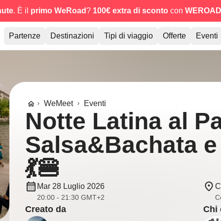
nute
. È il
primo WeRoad
?
100€ extra di sconto
con
WEROAD
Partenze
Destinazioni
Tipi di viaggio
Offerte
Eventi
WeMeet
Eventi
Notte Latina al P
Salsa&Bachata e
💃🍔
Mar 28 Luglio 2026
C
20:00 - 21:30 GMT+2
C
Creato da
Chi 