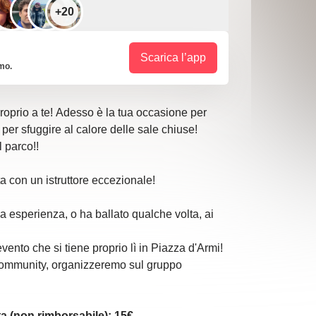
+20
Scarica l’app
imo.
proprio a te! Adesso è la tua occasione per
a per sfuggire al calore delle sale chiuse!
 parco!!
 con un istruttore eccezionale!
ha esperienza, o ha ballato qualche volta, ai
evento che si tiene proprio lì in Piazza d'Armi!
 Community, organizzeremo sul gruppo
a (non rimborsabile):
15€