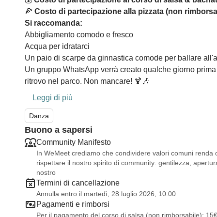
🍕
Costo di partecipazione alla pizzata (non rimborsab
Si raccomanda:
Abbigliamento comodo e fresco
Acqua per idratarci
Un paio di scarpe da ginnastica comode per ballare all'
Un gruppo WhatsApp verrà creato qualche giorno prima del
ritrovo nel parco. Non mancare! 🍹🎶
Leggi di più
Danza
Buono a sapersi
Community Manifesto
In WeMeet crediamo che condividere valori comuni renda og
rispettare il nostro spirito di community: gentilezza, apertura
nostro
Termini di cancellazione
Annulla entro il martedì, 28 luglio 2026, 10:00
Pagamenti e rimborsi
Per il pagamento del corso di salsa (non rimborsabile): 15