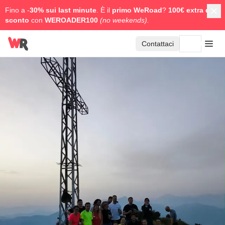
Fino a -
30% sui last minute
. È il
primo WeRoad
?
100€ extra di
sconto
con
WEROADER100
(no weekends).
Contattaci