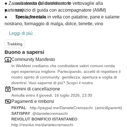
● Zaino/zainetto (ci divideremo le vettovaglie alla
● assistenza del coordinatore
partenza)
● servizio di guida con accompagnatore (AMM)
●
● spesa per cena in vetta con patatine, pane e salame
Torcia frontale
nostrano, formaggio di malga, dolce, birrette, vino
Leggi di più
Trekking
Buono a sapersi
Community Manifesto
In WeMeet crediamo che condividere valori comuni renda
ogni esperienza migliore. Partecipando, accetti di rispettare il
nostro spirito di community: gentilezza, apertura e voglia di
divertirsi. Vuoi saperne di più? Scopri il nostro
Termini di cancellazione
Annulla entro il giovedì, 16 luglio 2026, 13:30
Pagamenti e rimborsi
PAYPAL
:
http://paypal.me/DanieleCremaschi
(amici&parenti)
SATISPAY
: @danielecremaschi
REVOLUT BONIFICO ISTANTANEO
:
http://revolut.me/danielecremaschi