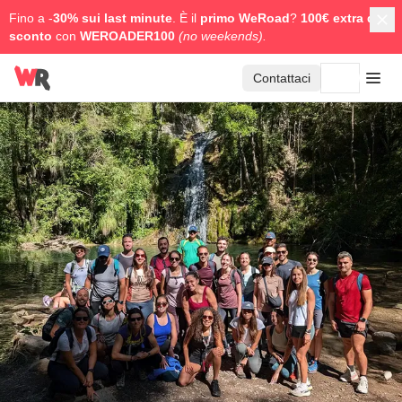
Fino a -
30% sui last minute
. È il
primo WeRoad
?
100€ extra di
sconto
con
WEROADER100
(no weekends).
Contattaci