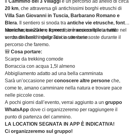
Il
Cammino dei 3 Villaggi
è un percorso ad anello di circa
20 km
, che attraversa gli antichissimi borghi etruschi di
Villa San Giovanni in Tuscia, Barbarano Romano e
Blera
. Il sentiero si snoda tra
antiche vie etrusche, fonti
storiche, cascate e torrenti
Nonostante i 20 km, il percorso è
, immersi completamente nel
accessibile a tutti
:
verde dei boschi della Tuscia viterbese.
senza dislivelli impegnativi e con varie soste durante il
percorso che faremo.
🎒
Cosa portare:
Scarpe da trekking comode
Borraccia con acqua 1,5l almeno
Abbigliamento adatto ad una bella camminata
Sarà un’occasione per
conoscere altre persone
che,
come te, amano camminare nella natura e trovare pace
nelle piccole cose.
A pochi giorni dall’evento, verrai aggiunto a un
gruppo
WhatsApp
dove ci organizzeremo per raggiungere il
punto di partenza del cammino.
LA LOCATION SEGNATA IN APP È INDICATIVA!
Ci organizzeremo sul gruppo!