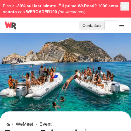
Fino a -
30% sui last minute
. È il
primo WeRoad
?
100€ extra di
sconto
con
WEROADER100
(no weekends).
Contattaci
WeMeet
Eventi