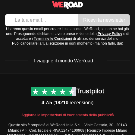
Ricevi la newsletter
Useremo questa email per creare il tuo account WeRoad, se non ne hai già
uno. Proseguendo dichiaro di avere preso visione della
Privacy Policy
e di
accettare i
Termini e le Condizioni
di utilizzo dei servizi del sito.
Puoi cancellare la tua iscrizione in ogni momento (ma non farlo, dai)
I viaggi e il mondo WeRoad
Destinazioni
Info & link utili (si spera)
Viaggi di gruppo Nord
Contatti
America
FAQ
4.7/5
(
18210
recensioni)
Viaggi di gruppo Centro
Termini e condizioni
America
Condizioni generali
Aggiorna le impostazioni di tracciamento della pubblicità
Viaggi di gruppo Sud
Modulo informativo
America
Questo sito è proprietà di WeRoad Italia S.r.l. - Viale Cassala, 30 - 20143
standard
Milano (MI) | Cod. fiscale e P.IVA 12474100968 | Registro Imprese Milano
Viaggi di gruppo Africa