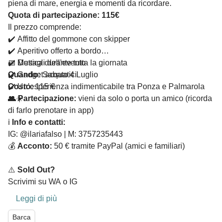
piena di mare, energia e momenti da ricordare.
Quota di partecipazione: 115€
Il prezzo comprende:
✔️ Affitto del gommone con skipper
✔️ Aperitivo offerto a bordo
✔️ Musica durante tutta la giornata
📅 Dettagli dell’evento
✔️ Gadget acquatici
Quando:
Sabato 4 Luglio
✔️ Un’esperienza indimenticabile tra Ponza e Palmarola
Costo:
115 €
🌊☀️
👥
Partecipazione:
vieni da solo o porta un amico (ricorda
di farlo prenotare in app)
ℹ
Info e contatti:
IG: @ilariafalso | M: 3757235443
💰
Acconto:
50 € tramite PayPal (amici e familiari)
⚠️
Sold Out?
Scrivimi su WA o IG
Leggi di più
Barca