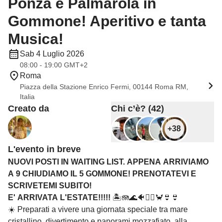
Ponza e Palmarola in
Gommone! Aperitivo e tanta
Musica!
Sab 4 Luglio 2026
08:00 - 19:00 GMT+2
Roma
Piazza della Stazione Enrico Fermi, 00144 Roma RM,
Italia
Creato da
Chi c’è? (42)
+38
L'evento in breve
NUOVI POSTI IN WAITING LIST. APPENA ARRIVIAMO
A 9 CHIUDIAMO IL 5 GOMMONE! PRENOTATEVI E
SCRIVETEMI SUBITO!
E' ARRIVATA L'ESTATE!!!!!
🏝️🪼🌊🐠🏄‍♀️🦀👙👙
☀️ Preparati a vivere una giornata speciale tra mare
cristallino, divertimento e panorami mozzafiato, alla