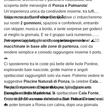
scoperta delle meraviglie di
Ponza e Palmarola
!
Un’esperienza unica da condividere insieme, tra tuffi,
relax, musica e tante sorprese 😃🏝️
Salperemo da
San Felice Circeo
, dove ci imbarcheremo
sui nostri
2 gommoni,
spaziosi e confortevoli, entrambi
con skipper, musica a bordo, e tante sorprese per goderci
al meglio la giornata. E se il gruppo sarà numeroso…
potremmo aggiungere anche un
Per agevolare tutti gli iscritti,
organizzeremo le
terzo gommone
! 🌊🏄‍♀️
macchinate in base alle zone di partenza
, così da
rendere semplice e comodo raggiungere insieme il porto.
🚗
Ci sposteremo tra le coste più belle delle Isole Pontine,
esplorando baie nascoste, grotte marine e angoli
spettacolari raggiungibili solo via mare. Potremo vedere le
suggestive
Piscine Naturali di Ponza
, la celebre
Cala
Feola
No potrà mancare un
, l’imponente
Chiaia di Luna
aperitivo
per festeggiare una
, gli affascinanti
Faraglioni della Madonna
giornata a dir poco perfetta! 🥂
, la spettacolare
Cala Fonte
,
circondate da un mare dalle incredibili sfumature turchesi.
Entro le
19:00 saremo rientrati a San Felice Circeo
, così
🐠
da poter tornare a Roma con calma, dopo una giornata