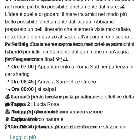
nel modo più bello possibile: direttamente dal mare. 🌊
L'idea è quella di goderci il mare tra amici nel modo più
bello possibile: direttamente dall'acqua. Abbiamo
preparato un bell'itinerario che alternerà viste mozzafiato,
relax totale e un pranzo al sacco all'ancora in uno scenario
incredibile. Ovviamente senza farci mancare un primo
🥂 Per la giornata avremo prosecco, soft drink e stuzzichini
bagno "fotonico" direttamente dal gommone in un'acqua
a bordo per tutti.
pazzesca e cristallina! 💎🍾🌅
🗺️ Programma:
📍
Ore 07:00 |
Appuntamento a Roma Sud per partenza in
car sharing
📍
Ore 08:45 |
Arrivo a San Felice Circeo
🚤
Ore 09:00 |
si salpa!
⚓
💰
La quota serve a coprire alla pari le spese effettive della
Tappa 1 |
Cala Feola e piscine naturali
🥪
giornata:
Tappa 2
| Lucia Rosa
🏝️
🚤
Noleggio gommone con assicurazione
Tappa 3 |
Chiaia di Luna
🪨
⛽
Carburante
Tappa 4 |
Arco naturale
📍
🍾
Cambusa comune:
Ore 18:30 |
Arrivo a San Felice Circe
prosecco, soft drink e stuzzichini
o
🍹
A seguire |
aperitivo in spiaggia (facoltativo) e rientro a
Leggi di più