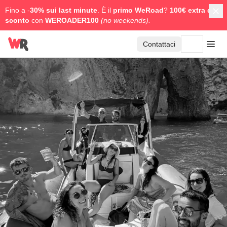
Fino a -
30% sui last minute
. È il
primo WeRoad
?
100€ extra di
sconto
con
WEROADER100
(no weekends).
Contattaci