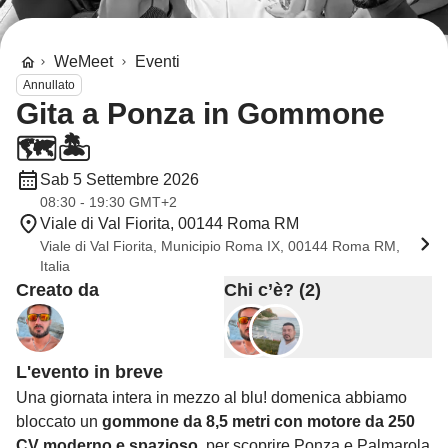
WeMeet
Eventi
Annullato
Gita a Ponza in Gommone
🗺️🏝️
Sab 5 Settembre 2026
08:30 - 19:30 GMT+2
Viale di Val Fiorita, 00144 Roma RM
Viale di Val Fiorita, Municipio Roma IX, 00144 Roma RM,
Italia
Creato da
Chi c’è? (2)
L'evento in breve
Una giornata intera in mezzo al blu! domenica abbiamo
bloccato un
gommone da 8,5 metri con motore da 250
CV moderno e spazioso
, per scoprire Ponza e Palmarola