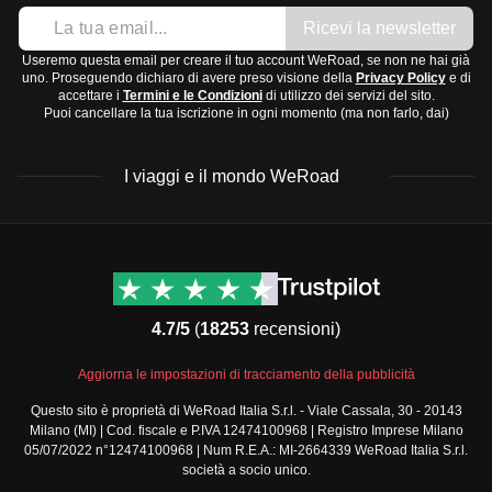
Ricevi la newsletter
Useremo questa email per creare il tuo account WeRoad, se non ne hai già
uno. Proseguendo dichiaro di avere preso visione della
Privacy Policy
e di
accettare i
Termini e le Condizioni
di utilizzo dei servizi del sito.
Puoi cancellare la tua iscrizione in ogni momento (ma non farlo, dai)
I viaggi e il mondo WeRoad
Destinazioni
Info & link utili (si spera)
Viaggi di gruppo Nord
Contatti
America
FAQ
4.7/5
(
18253
recensioni)
Viaggi di gruppo Centro
Termini e condizioni
America
Condizioni generali
Aggiorna le impostazioni di tracciamento della pubblicità
Viaggi di gruppo Sud
Modulo informativo
America
Questo sito è proprietà di WeRoad Italia S.r.l. - Viale Cassala, 30 - 20143
standard
Milano (MI) | Cod. fiscale e P.IVA 12474100968 | Registro Imprese Milano
Viaggi di gruppo Africa
Policy annullamento
05/07/2022 n°12474100968 | Num R.E.A.: MI-2664339 WeRoad Italia S.r.l.
Viaggi di gruppo Medio
viaggio
società a socio unico.
Oriente