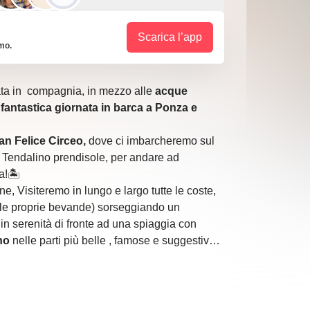
Scarica l’app
imo.
ta in compagnia, in mezzo alle
acque
a
fantastica giornata in barca a Ponza e
an Felice Circeo,
dove ci imbarcheremo sul
Tendalino prendisole, per andare ad
!🏝️
, Visiteremo in lungo e largo tutte le coste,
e le proprie bevande) sorseggiando un
 in serenità di fronte ad una spiaggia con
no
nelle parti più belle , famose e suggestive
,
Chiaia di Luna
, con le sue impressionanti
’è anche la casa di Fendi isolata fra le
i gli anfratti migliori di queste isole,che grazie