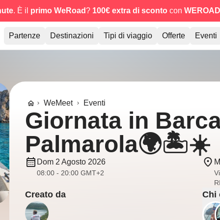
nute
. È il
primo WeRoad
?
100€ extra di sconto
con
WEROAD
Partenze
Destinazioni
Tipi di viaggio
Offerte
Eventi
WeMeet
Eventi
Giornata in Barc
Palmarola🌍🏝️☀️
Dom 2 Agosto 2026
M
08:00 - 20:00 GMT+2
V
RM
Creato da
Chi 