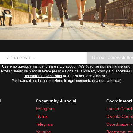
Ricevi la newslette
Useremo questa email per creare il tuo account WeRoad, se non ne hai già uno.
Proseguendo dichiaro di avere preso visione della
Privacy Policy
e di accettare i
Termini e le Condizioni
di utilizzo dei servizi del sito.
Puoi cancellare la tua iscrizione in ogni momento (ma non farlo, dai)
d
Community & social
Coordinator
Instagram
I nostri Coordi
TikTok
Diventa Coord
Telegram
Coordinatori -
Youtube
Bootcamp: ter