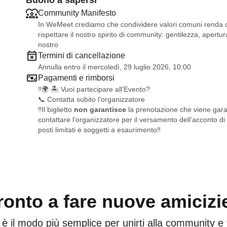
Buono a sapersi
Community Manifesto
In WeMeet crediamo che condividere valori comuni renda og
rispettare il nostro spirito di community: gentilezza, apertura
nostro
Termini di cancellazione
Annulla entro il mercoledì, 29 luglio 2026, 10:00
Pagamenti e rimborsi
‼️🌍 🏝️ Vuoi partecipare all’Evento?
📞 Contatta subito l’organizzatore
‼️Il biglietto
non garantisce
la prenotazione che viene garan
contattare l’organizzatore per il versamento dell’acconto di
posti limitati e soggetti a esaurimento‼️
ronto a fare nuove amicizi
 è il modo più semplice per unirti alla community e