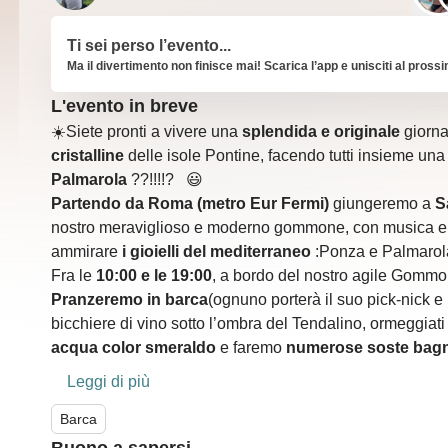
Ti sei perso l’evento...
Ma il divertimento non finisce mai! Scarica l’app e unisciti al pross
L'evento in breve
☀️Siete pronti a vivere una
splendida e originale
giorna
cristalline
delle isole Pontine, facendo tutti insieme un
Palmarola
??!!!!? 😃
Partendo da Roma (metro Eur Fermi)
giungeremo a
S
nostro meraviglioso e moderno gommone, con musica e 
ammirare
i gioielli del mediterraneo
:Ponza e Palmarola
Fra le
10:00 e le 19:00
, a bordo del nostro agile Gommone
Pranzeremo in barca
(ognuno porterà il suo pick-nick 
bicchiere di vino sotto l’ombra del Tendalino, ormeggiati
acqua color smeraldo
e faremo
numerose soste bag
di entrambe le isole, come le
piscine naturali
di Ponza
Leggi di più
pendici, la stupenda
Cala Francese
di Palmarola, dove c
a
cque cristalline e paradisiache
Barca
,
svariate grotte
e tutt
alla nostra agile imbarcazione riusciremo a vedere!