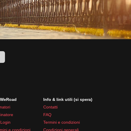
r
i WeRoad
Info & link utili (si spera)
natori
Contatti
inatore
FAQ
 Login
Termini e condizioni
mini e condizioni
Condizioni generali