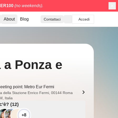
ER100
(no weekends).
About
Blog
Contattaci
Accedi
a a Ponza e
eeting point: Metro Eur Fermi
ia della Stazione Enrico Fermi, 00144 Roma
, Italia
c’è? (12)
+8