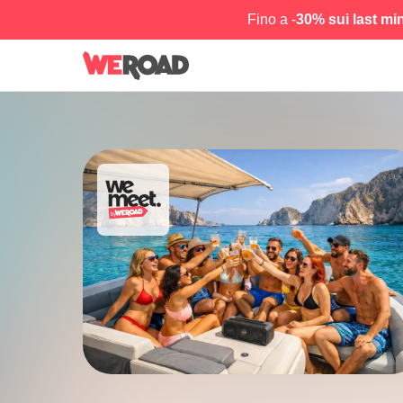
Fino a -
30% sui last mi