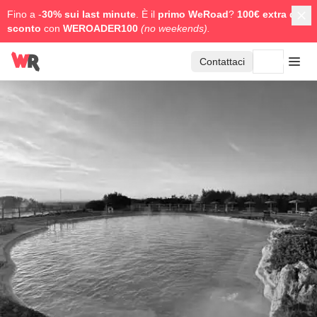
Fino a -
30% sui last minute
. È il
primo WeRoad
?
100€ extra di
sconto
con
WEROADER100
(no weekends).
Contattaci