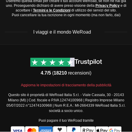
Useremo questa email per creare il tuo account WeRoad, se non ne hai già
uno. Proseguendo dichiaro di avere preso visione della
Privacy Policy
e di
accettare i
Termini e le Condizioni
di utilizzo dei servizi del sito.
Puoi cancellare la tua iscrizione in ogni momento (ma non farlo, dai)
I viaggi e il mondo WeRoad
Destinazioni
Info & link utili (si spera)
Viaggi di gruppo Nord
Contatti
America
FAQ
4.7/5
(
18210
recensioni)
Viaggi di gruppo Centro
Termini e condizioni
America
Condizioni generali
Aggiorna le impostazioni di tracciamento della pubblicità
Viaggi di gruppo Sud
Modulo informativo
America
Questo sito è proprietà di WeRoad Italia S.r.l. - Viale Cassala, 30 - 20143
standard
Milano (MI) | Cod. fiscale e P.IVA 12474100968 | Registro Imprese Milano
Viaggi di gruppo Africa
Policy annullamento
05/07/2022 n°12474100968 | Num R.E.A.: MI-2664339 WeRoad Italia S.r.l.
Viaggi di gruppo Medio
viaggio
società a socio unico.
Oriente
Cookie policy
Puoi pagare il tuo WeRoad tramite
Viaggi di gruppo Asia
Privacy policy
Viaggi di gruppo Europa