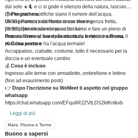
dal sole ☀️🦎 e ci si gode il silenzio della natura, lasciando
che le uniche notifiche siano il rumore dell'acqua.
🕒
Programma
Un’esperienza totalmente stress-free e senza fretta,
08:00 | Partenza da Roma in car sharing
perfetta per ritrovare la pace dei sensi e fare un pieno di
09:30 | Ritrovo alle terme e check-in
armonia immersi in un panorama da favola... insomma, il
Pranzo libero al bar della struttura e rientro a Roma
paradiso esiste e ha l'acqua termale!
📢
Cosa portare
Accappatoio, ciabatte, costume, tutto il necessario per la
doccia e un eventuale cambio
💰
Cosa è incluso
Ingresso alle terme con armadietto, ombrellone e lettino
(fino ad esaurimento posti)
👉
Dopo l'iscrizione su WeMeet ti aspetto nel gruppo
whatsapp
https://chat.whatsapp.com/EFqu6R2ZVtLDS2ktKntkxb
Leggi di più
Mare, Piscina e Terme
Buono a sapersi