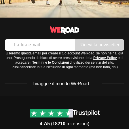
Ricevi la newsletter
Useremo questa email per creare il tuo account WeRoad, se non ne hai già
uno. Proseguendo dichiaro di avere preso visione della
Privacy Policy
e di
accettare i
Termini e le Condizioni
di utilizzo dei servizi del sito.
Puoi cancellare la tua iscrizione in ogni momento (ma non farlo, dai)
I viaggi e il mondo WeRoad
Destinazioni
Info & link utili (si spera)
Viaggi di gruppo Nord
Contatti
America
FAQ
4.7/5
(
18210
recensioni)
Viaggi di gruppo Centro
Termini e condizioni