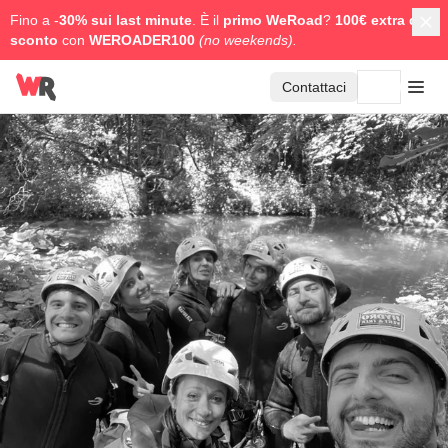
Fino a -
30% sui last minute
. È il
primo WeRoad
?
100€ extra di
sconto
con
WEROADER100
(no weekends).
Contattaci