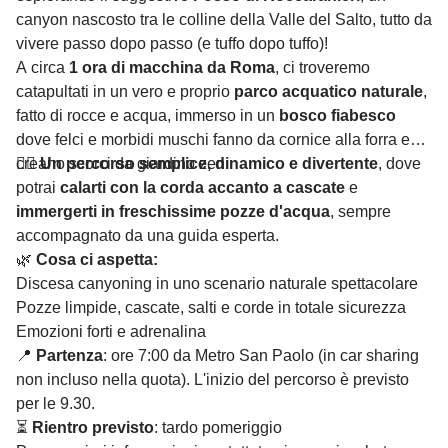
canyon nascosto tra le colline della Valle del Salto, tutto da
vivere passo dopo passo (e tuffo dopo tuffo)!
A circa
1 ora di macchina da Roma
, ci troveremo
catapultati in un vero e proprio
parco acquatico naturale
,
fatto di rocce e acqua, immerso in un
bosco fiabesco
dove felci e morbidi muschi fanno da cornice alla forra e
creano scorci da giardino zen.
🧗‍♂️
Un percorso semplice, dinamico e divertente
, dove
potrai
calarti con la corda accanto a cascate
e
immergerti in freschissime pozze d'acqua
, sempre
accompagnato da una guida esperta.
🌿
Cosa ci aspetta:
Discesa canyoning in uno scenario naturale spettacolare
Pozze limpide, cascate, salti e corde in totale sicurezza
Emozioni forti e adrenalina
📍
Partenza
: ore 7:00 da Metro San Paolo (in car sharing
non incluso nella quota). L'inizio del percorso è previsto
per le 9.30.
⏳
Rientro previsto
: tardo pomeriggio