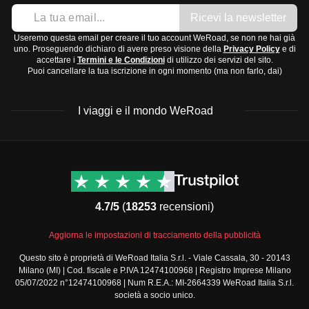
Ricevi la newsletter
Useremo questa email per creare il tuo account WeRoad, se non ne hai già
uno. Proseguendo dichiaro di avere preso visione della
Privacy Policy
e di
accettare i
Termini e le Condizioni
di utilizzo dei servizi del sito.
Puoi cancellare la tua iscrizione in ogni momento (ma non farlo, dai)
I viaggi e il mondo WeRoad
Destinazioni
Info & link utili (si spera)
Viaggi di gruppo Nord
Contatti
America
FAQ
4.7/5
(
18253
recensioni)
Viaggi di gruppo Centro
Termini e condizioni
America
Condizioni generali
Aggiorna le impostazioni di tracciamento della pubblicità
Viaggi di gruppo Sud
Modulo informativo
America
Questo sito è proprietà di WeRoad Italia S.r.l. - Viale Cassala, 30 - 20143
standard
Milano (MI) | Cod. fiscale e P.IVA 12474100968 | Registro Imprese Milano
Viaggi di gruppo Africa
Policy annullamento
05/07/2022 n°12474100968 | Num R.E.A.: MI-2664339 WeRoad Italia S.r.l.
Viaggi di gruppo Medio
viaggio
società a socio unico.
Oriente