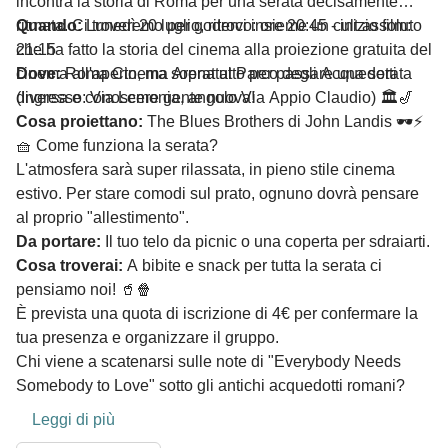
incontra la storia di Roma per una serata decisamente
ritmata. Ci troveremo per goderci insieme un cult assoluto
Quando:
Lunedì 20 luglio, ritrovo: ore 20:45 - inizio film:
che ha fatto la storia del cinema alla proiezione gratuita del
21:15
cinema all'aperto, ma soprattutto per passare una serata
Dove:
Roma Cinema Arena al Parco degli Acquedotti
diversa e conoscere gente nuova!
(Ingresso: Via Lemonia, angolo Via Appio Claudio) 🏛️🎷
Cosa proiettano:
The Blues Brothers di John Landis 🕶️⚡
​🧺 Come funziona la serata?
​L'atmosfera sarà super rilassata, in pieno stile cinema
estivo. Per stare comodi sul prato, ognuno dovrà pensare
al proprio "allestimento".
Da portare:
Il tuo telo da picnic o una coperta per sdraiarti.
Cosa troverai:
A bibite e snack per tutta la serata ci
pensiamo noi! 🥤🍿
​È prevista una quota di iscrizione di 4€ per confermare la
tua presenza e organizzare il gruppo.
​Chi viene a scatenarsi sulle note di "Everybody Needs
Somebody to Love" sotto gli antichi acquedotti romani?
Leggi di più