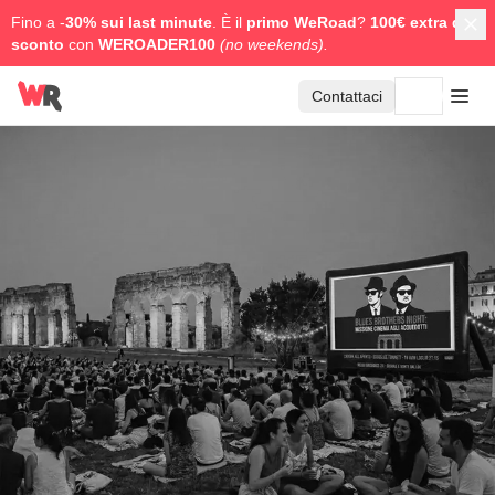
Fino a -
30% sui last minute
. È il
primo WeRoad
?
100€ extra di
sconto
con
WEROADER100
(no weekends).
Contattaci