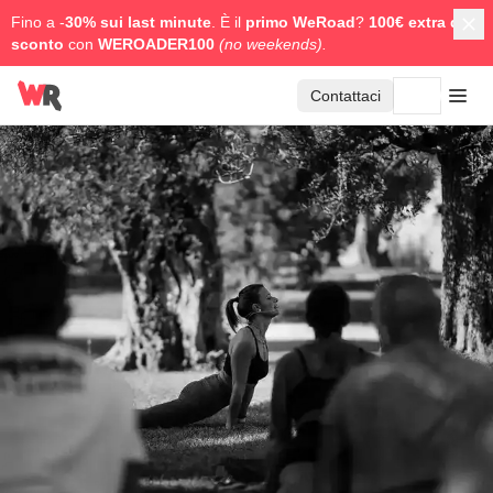
Fino a -
30% sui last minute
. È il
primo WeRoad
?
100€ extra di
sconto
con
WEROADER100
(no weekends).
Contattaci