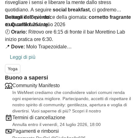
risvegliare i sensi e liberare la mente dallo stress
quotidiano. A seguire
social breakfast,
ci godremo
insieme il rito più dolce della giornata:
Dettagli dell'evento:
cornetto fragrante
e un caffè fumante
📅
Quando:
26 Luglio 2026
.
🕗
Orario:
Ritrovo ore 6:15 di fronte il bar Morettino Lab
inizio pratica ore 6:30.
📍
Dove:
Molo Trapezoidale
🧘
Cosa portare:
Il tuo tappetino, un asciugamano e tanta
Leggi di più
voglia di stare bene.
💰
Yoga
Costo:
15€ (la quota include lezione cornetto e caffè)
👥 Evento confermato con un minimo di 5 partecipanti
Buono a sapersi
Community Manifesto
In WeMeet crediamo che condividere valori comuni renda
ogni esperienza migliore. Partecipando, accetti di rispettare il
nostro spirito di community: gentilezza, apertura e voglia di
divertirsi. Vuoi saperne di più? Scopri il nostro
Termini di cancellazione
Annulla entro il venerdì, 24 luglio 2026, 18:00
Pagamenti e rimborsi