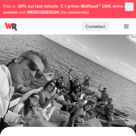
Fino a -
30% sui last minute
. È il
primo WeRoad
?
100€ extra di
sconto
con
WEROADER100
(no weekends).
Contattaci