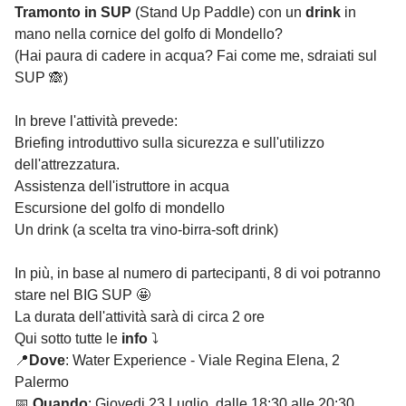
Tramonto in SUP
(Stand Up Paddle) con un
drink
in
mano nella cornice del golfo di Mondello?
(Hai paura di cadere in acqua? Fai come me, sdraiati sul
SUP 🙈)
In breve l'attività prevede:
⁠Briefing introduttivo sulla sicurezza e sull'utilizzo
dell'attrezzatura.
⁠Assistenza dell'istruttore in acqua
Escursione del golfo di mondello
Un drink (a scelta tra vino-birra-soft drink)
In più, in base al numero di partecipanti, 8 di voi potranno
stare nel BIG SUP 🤩
La durata dell'attività sarà di circa 2 ore
Qui sotto tutte le
info
⤵️
📍
Dove
: Water Experience - Viale Regina Elena, 2
Palermo
📅
Quando
: Giovedi 23 Luglio, dalle 18:30 alle 20:30