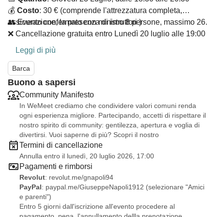
💰
Costo
: 30 € (comprende l'attrezzatura completa,
assicurazione, la presenza di istruttori )
👥 Evento confermato con minimo 8 persone, massimo 26.
❌ Cancellazione gratuita entro Lunedì 20 luglio alle 19:00
Dopo la registrazione, invia la quota su PayPal o
Leggi di più
Revolut, entro 5 giorni dall'iscrizione all'evento, pena
cancellazione della prenotazione (quota rimborsabile
Barca
fino a 3 giorni prima dell'evento).
Buono a sapersi
Community Manifesto
In WeMeet crediamo che condividere valori comuni renda
ogni esperienza migliore. Partecipando, accetti di rispettare il
nostro spirito di community: gentilezza, apertura e voglia di
divertirsi. Vuoi saperne di più? Scopri il nostro
Termini di cancellazione
Annulla entro il lunedì, 20 luglio 2026, 17:00
Pagamenti e rimborsi
Revolut
:
revolut.me/gnapoli94
PayPal
:
paypal.me/GiuseppeNapoli1912
(selezionare "Amici
e parenti")
Entro 5 giorni dall'iscrizione all'evento procedere al
pagamento, pena, l'annullamento dellla prenotazione.