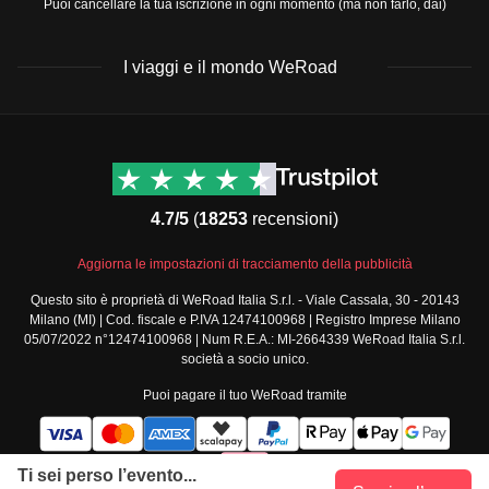
Puoi cancellare la tua iscrizione in ogni momento (ma non farlo, dai)
I viaggi e il mondo WeRoad
Destinazioni
Info & link utili (si spera)
Viaggi di gruppo Nord
Contatti
America
FAQ
4.7/5
(
18253
recensioni)
Viaggi di gruppo Centro
Termini e condizioni
America
Condizioni generali
Aggiorna le impostazioni di tracciamento della pubblicità
Viaggi di gruppo Sud
Modulo informativo
America
Questo sito è proprietà di WeRoad Italia S.r.l. - Viale Cassala, 30 - 20143
standard
Milano (MI) | Cod. fiscale e P.IVA 12474100968 | Registro Imprese Milano
Viaggi di gruppo Africa
Policy annullamento
05/07/2022 n°12474100968 | Num R.E.A.: MI-2664339 WeRoad Italia S.r.l.
Viaggi di gruppo Medio
viaggio
società a socio unico.
Oriente
Cookie policy
Puoi pagare il tuo WeRoad tramite
Viaggi di gruppo Asia
Privacy policy
Viaggi di gruppo Europa
Security
Viaggi di gruppo Nord
Governance
Ti sei perso l’evento...
Europa