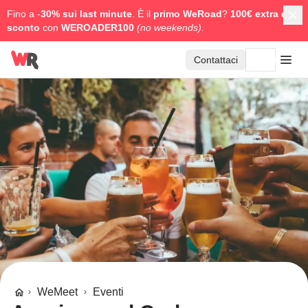
Fino a -
30% sui last minute
. È il
primo WeRoad
?
100€ extra di
sconto
con
WEROADER100
(no weekends).
Contattaci
WeMeet
Eventi